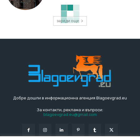
зареди още
Добре дошли в информационна агенция Blagoevgrad.eu
За контакти, реклама и въпроси:
blagoevgrad.eu@gmail.com