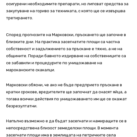
осигурени необходимите препарати, но липсват средства за
закупуване на гориво за техниката, с която ще се извършва
третирането.
Според прогнозите на Марковски, пръскането ще започне в
близките дни. На практика засегнатите площи са частна
собственост и задължението за пръскане е тяхно, а не на
общините. Поради бавното издирване на собствениците са
се забавили и процедурите по унищожаване на
мароканските скакалци.
Марковски обясни, че ако не бъде предприето пръскане в
кратки срокове, вредителите ще започнат да снасят яйца, а
тогава всички действия по унищожаването им ще се окажат
безрезултатни.
Напълно възможно е да бъдат засегнати и намиращите се в
непосредствена близост земеделски площи. В момента
засегнати площи има в землищата на петричките села