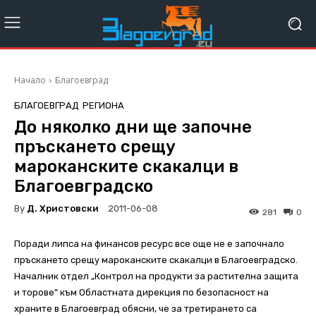
Начало
Благоевград
БЛАГОЕВГРАД
РЕГИОНА
До няколко дни ще започне
пръскането срещу
мароканските скакалци в
Благоевградско
By
Д. Христовски
2011-06-08
281
0
Поради липса на финансов ресурс все още не е започнало
пръскането срещу мароканските скакалци в Благоевградско.
Началник отдел „Контрол на продукти за растителна защита
и торове” към Областната дирекция по безопасност на
храните в Благоевград обясни, че за третирането са