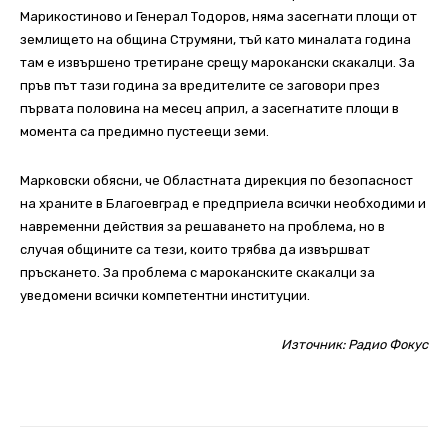
Марикостиново и Генерал Тодоров, няма засегнати площи от
землището на община Струмяни, тъй като миналата година
там е извършено третиране срещу марокански скакалци. За
пръв път тази година за вредителите се заговори през
първата половина на месец април, а засегнатите площи в
момента са предимно пустеещи земи.
Марковски обясни, че Областната дирекция по безопасност
на храните в Благоевград е предприела всички необходими и
навременни действия за решаването на проблема, но в
случая общините са тези, които трябва да извършват
пръскането. За проблема с мароканските скакалци за
уведомени всички компетентни институции.
Източник:
Радио Фокус