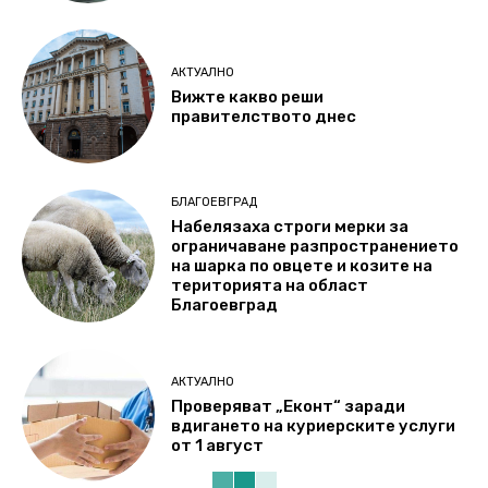
АКТУАЛНО
Вижте какво реши
правителството днес
БЛАГОЕВГРАД
Набелязаха строги мерки за
ограничаване разпространението
на шарка по овцете и козите на
територията на област
Благоевград
АКТУАЛНО
Проверяват „Еконт“ заради
вдигането на куриерските услуги
от 1 август