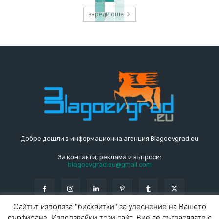
зареди още
Добре дошли в информационна агенция Blagoevgrad.eu
За контакти, реклама и въпроси:
blagoevgrad.eu@gmail.com
Сайтът използва "бисквитки" за улеснение на Вашето
сърфиране. Използвайки този сайт, Вие се съгласявате с