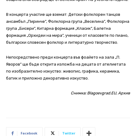
В концерта участие ще вземат: Детски фолклорен танцов
ансамбъл „Пиринче”, Фолклорна група „Веселина”, Фолклорна
група „Бисери”, Китарна формация „Класик”, Балетна
формация „Орхидеи на мира”, ученици от класовете по пиано,
български словесен фолклор и литературно творчество.
Непосредствено преди концерта във фоайето на зала „П.
Яворов” ще бъде открита изложба на децата от ателиетата
по изобразително изкуство: живопис, графика, керамика,
батик и приложно декоративно изкуство.
Снимка: Blagoevgrad.EU, Архив
Facebook
Twitter