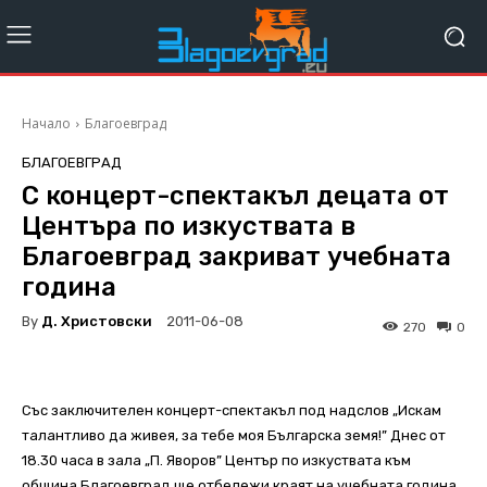
Начало
Благоевград
БЛАГОЕВГРАД
С концерт-спектакъл децата от
Центъра по изкуствата в
Благоевград закриват учебната
година
By
Д. Христовски
2011-06-08
270
0
Със заключителен концерт-спектакъл под надслов „Искам
талантливо да живея, за тебе моя Българска земя!” Днес от
18.30 часа в зала „П. Яворов” Център по изкуствата към
община Благоевград ще отбележи краят на учебната година.