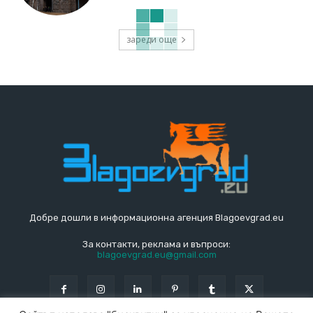
зареди още
Добре дошли в информационна агенция Blagoevgrad.eu
За контакти, реклама и въпроси:
blagoevgrad.eu@gmail.com