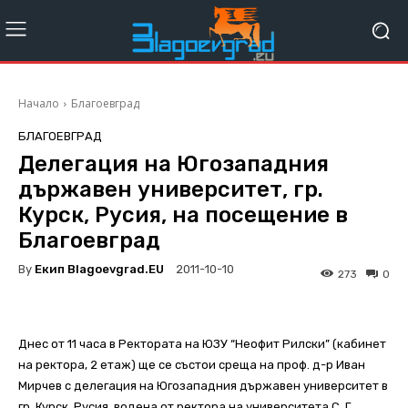
Начало
Благоевград
БЛАГОЕВГРАД
Делегация на Югозападния
държавен университет, гр.
Курск, Русия, на посещение в
Благоевград
By
Екип Blagoevgrad.EU
2011-10-10
273
0
Днес от 11 часа в Ректората на ЮЗУ “Неофит Рилски” (кабинет
на ректора, 2 етаж) ще се състои среща на проф. д-р Иван
Мирчев с делегация на Югозападния държавен университет в
гр. Курск, Русия, водена от ректора на университета С. Г.