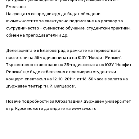
Емелянов.
На срещата се предвижда да бъдат обсъдени
възможностите за евентуално подписване на договор за
сътрудничество – съвместно обучение, студентски практики,
обмен на преподаватели и др.
Делегацията е в Благоевград в рамките на тържествата,
посветени на 35-годишннината на ЮЗУ “Неофит Рилски”.
Тържественото честване на 35-годишнината на ЮЗУ “Неофит
Рилски” ще бъде отбелязана с премиерен студентски
концерт-спектакъл на 12. 10. 2011 г. от 16. 30 часа в залата на
Държавен театър “Н. Й. Вапцаров”.
Повече подробности за Югозападния държавен университет
в гр. Курск можете да видите на www.swsu.ru