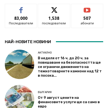
83,000
1,538
507
Последователи
последователи
абонати
НАЙ-НОВИТЕ НОВИНИ
АКТУАЛНО
В неделя от 16 ч. до 20 ч. за
повишаване на безопасността ще
се ограничи движението на
тежкотоварните камиони над 12 т
в посока...
БЪЛГАРИЯ
От 9 август цените на
финансовите услуги ще са само в
евро