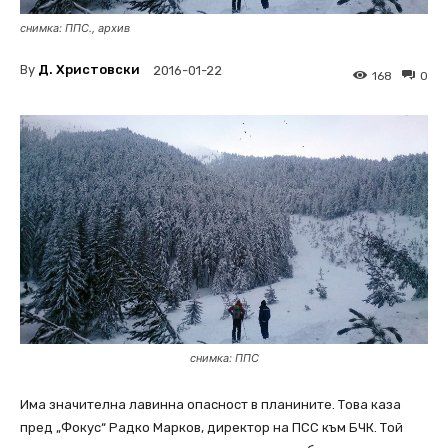
снимка: ППС., aрхив
By
Д. Христовски
2016-01-22
168
0
снимка: ППС
Има значителна лавинна опасност в планините. Това каза
пред „Фокус“ Радко Марков, директор на ПСС към БЧК. Той