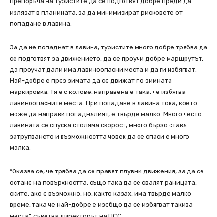
препоръча на туристите да се подготвят добре преди да
излязат в планината, за да минимизират рисковете от
попадане в лавина.
За да не попаднат в лавина, туристите много добре трябва да
се подготвят за движението, да се проучи добре маршрутът,
да проучат дали има лавиноопасни места и да ги избягват.
Най-добре е през зимата да се движат по зимната
маркировка. Тя е с колове, направена е така, че избягва
лавиноопасните места. При попадане в лавина това, което
може да направи попадналият, е твърде малко. Много често
лавината се спуска с голяма скорост, много бързо става
затрупването и възможността човек да се спаси е много
малка.
“Оказва се, че трябва да се правят плувни движения, за да се
остане на повърхността, също така да се свалят раницата,
ските, ако е възможно, но, както казах, има твърде малко
време, така че най-добре е изобщо да се избягват такива
места”, съветва директорът на ПСС.