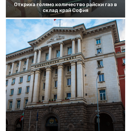
Откриха голямо количество райски газ в
склад край София