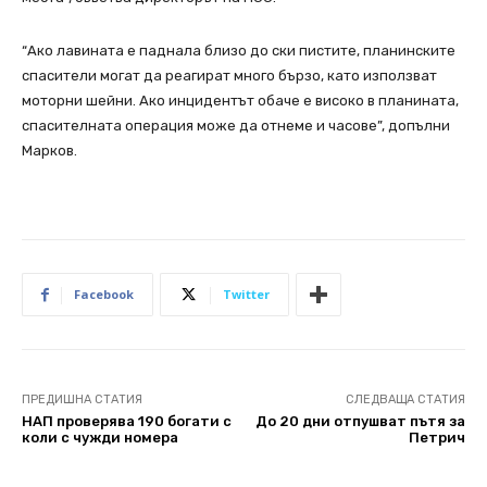
“Ако лавината е паднала близо до ски пистите, планинските
спасители могат да реагират много бързо, като използват
моторни шейни. Ако инцидентът обаче е високо в планината,
спасителната операция може да отнеме и часове”, допълни
Марков.
Facebook
Twitter
ПРЕДИШНА СТАТИЯ
СЛЕДВАЩА СТАТИЯ
НАП проверява 190 богати с
До 20 дни отпушват пътя за
коли с чужди номера
Петрич