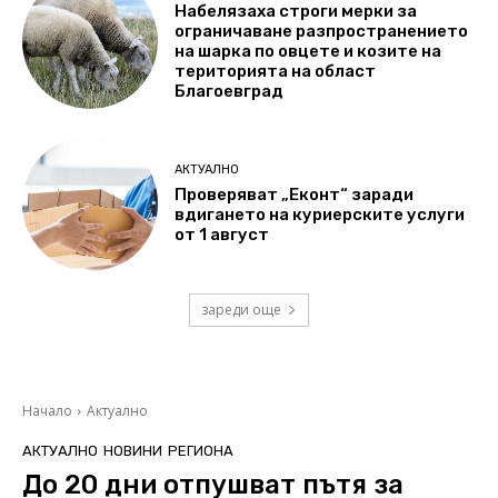
Набелязаха строги мерки за
ограничаване разпространението
на шарка по овцете и козите на
територията на област
Благоевград
АКТУАЛНО
Проверяват „Еконт“ заради
вдигането на куриерските услуги
от 1 август
зареди още