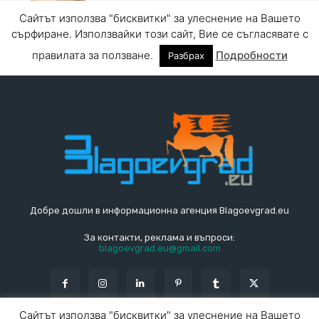
Добре дошли в информационна агенция Blagoevgrad.eu
За контакти, реклама и въпроси:
blagoevgrad.eu@gmail.com