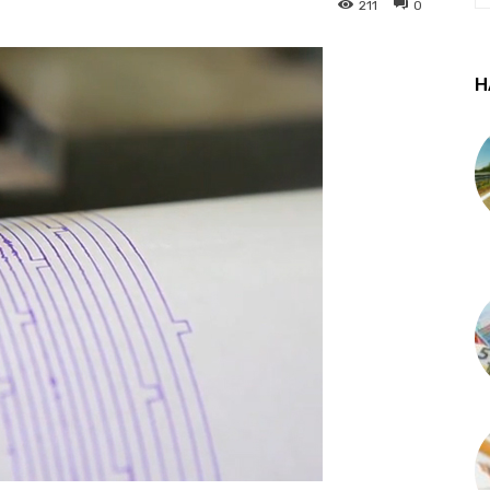
211
0
Н