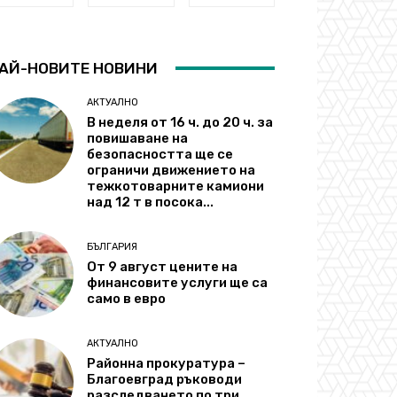
АЙ-НОВИТЕ НОВИНИ
АКТУАЛНО
В неделя от 16 ч. до 20 ч. за
повишаване на
безопасността ще се
ограничи движението на
тежкотоварните камиони
над 12 т в посока...
БЪЛГАРИЯ
От 9 август цените на
финансовите услуги ще са
само в евро
АКТУАЛНО
Районна прокуратура –
Благоевград ръководи
разследването по три