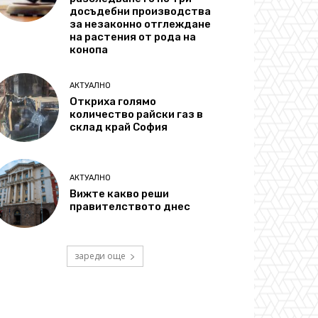
досъдебни производства
за незаконно отглеждане
на растения от рода на
конопа
АКТУАЛНО
Откриха голямо
количество райски газ в
склад край София
АКТУАЛНО
Вижте какво реши
правителството днес
зареди още