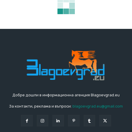
Добре дошли в информационна агенция Blagoevgrad.eu
За контакти, реклама и въпроси:
blagoevgrad.eu@gmail.com