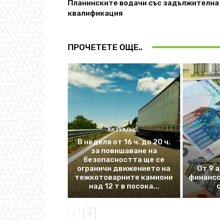
Планинските водачи със задължителна
квалификация
ПРОЧЕТЕТЕ ОЩЕ..
АКТУАЛНО
В неделя от 16 ч. до 20 ч.
за повишаване на
безопасността ще се
ограничи движението на
От 9 
тежкотоварните камиони
финансо
над 12 т в посока...