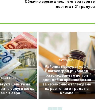
Облачно време днес, температурите
достигат 21 градуса
АКТУАЛНО
Районна прокуратура –
Благоевград ръководи
разследването по три
БЪЛГАРИЯ
досъдебни производства
август цените на
за незаконно отглеждане
вите услуги ще са
на растения от рода на
само в евро
конопа