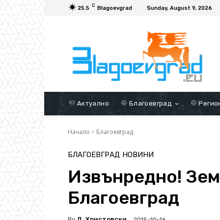
C
25.5
Blagoevgrad
Sunday, August 9, 2026
Актуално
Благоевград
Регио
Начало
Благоевград
БЛАГОЕВГРАД
НОВИНИ
Извънредно! Зем
Благоевград
By
Д. Христовски
2015-10-16