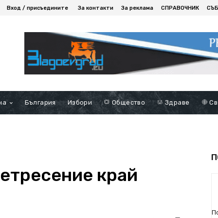
Вход / присъедините
За контакти
За реклама
СПРАВОЧНИК
СЪ
на
България
Избори
Общество
Здраве
Св
П
етресение край
П