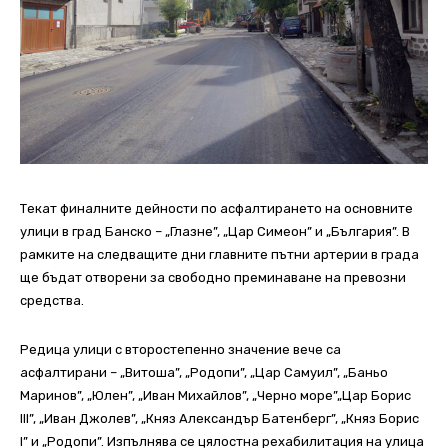
Текат финалните дейности по асфалтирането на основните
улици в град Банско – „Глазне”, „Цар Симеон” и „България”. В
рамките на следващите дни главните пътни артерии в града
ще бъдат отворени за свободно преминаване на превозни
средства.
Редица улици с второстепенно значение вече са
асфалтирани – „Витоша”, „Родопи”, „Цар Самуил”, „Баньо
Маринов”, „Юлен”, „Иван Михайлов”, „Черно море”„Цар Борис
III”, „Иван Джолев”, „Княз
Александър Батенберг”, „Княз Борис
I” и „Родопи”. Изпълнява се цялостна рехабилитация на улица