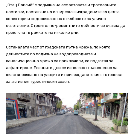
„Отец Паисий” с подмяна на асфалтовите и тротоарните
настилки, поставяне на ел. мрежа в изградените за целта
колектори и подновяване на стълбовете за улично
осветление. Строително-ремонтните дейности се очаква да
приключат в рамките на няколко дни.
Останалата част от градската пътна мрежа, по която
дейностите по подмяна на водопроводната и
канализационна мрежа са приключили, се подготвя за
асфалтиране. Есенните дни се използват пълноценно за
възстановяване на улиците и привеждането им в готовност
за активния туристически сезон.