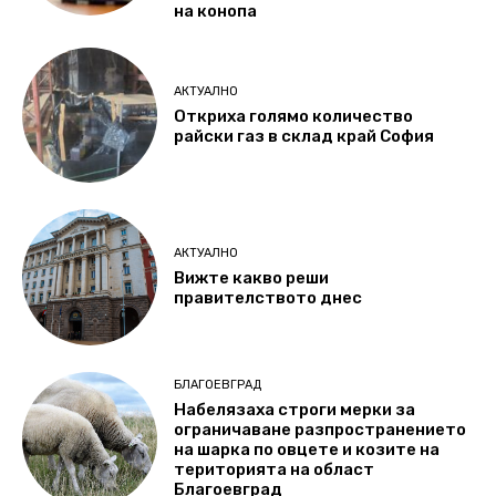
на конопа
АКТУАЛНО
Откриха голямо количество
райски газ в склад край София
АКТУАЛНО
Вижте какво реши
правителството днес
БЛАГОЕВГРАД
Набелязаха строги мерки за
ограничаване разпространението
на шарка по овцете и козите на
територията на област
Благоевград