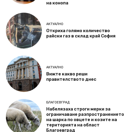
на конопа
АКТУАЛНО
Откриха голямо количество
райски газ в склад край София
АКТУАЛНО
Вижте какво реши
правителството днес
БЛАГОЕВГРАД
Набелязаха строги мерки за
ограничаване разпространението
на шарка по овцете и козите на
територията на област
Благоевград