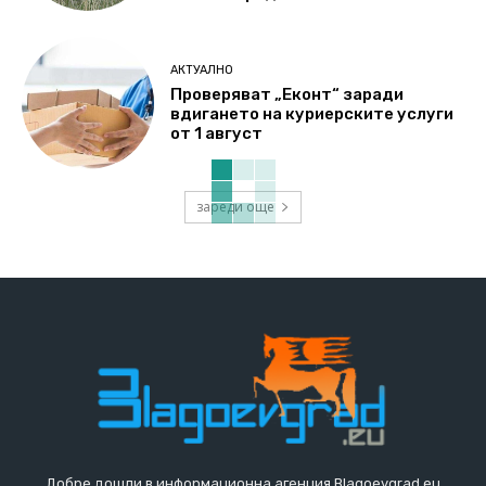
АКТУАЛНО
Проверяват „Еконт“ заради
вдигането на куриерските услуги
от 1 август
зареди още
Добре дошли в информационна агенция Blagoevgrad.eu