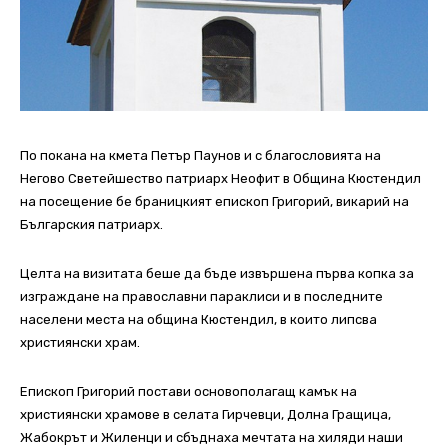
По покана на кмета Петър Паунов и с благословията на
Негово Светейшество патриарх Неофит в Община Кюстендил
на посещение бе браницкият епископ Григорий, викарий на
Българския патриарх.
Целта на визитата беше да бъде извършена първа копка за
изграждане на православни параклиси и в последните
населени места на община Кюстендил, в които липсва
християнски храм.
Епископ Григорий постави основополагащ камък на
християнски храмове в селата Гирчевци, Долна Гращица,
Жабокрът и Жиленци и сбъднаха мечтата на хиляди наши