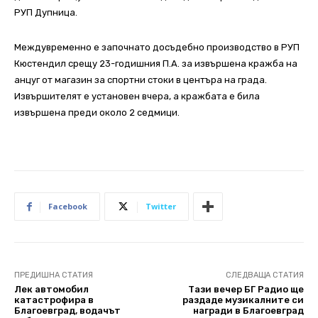
РУП Дупница.
Междувременно е започнато досъдебно производство в РУП
Кюстендил срещу 23-годишния П.А. за извършена кражба на
анцуг от магазин за спортни стоки в центъра на града.
Извършителят е установен вчера, а кражбата е била
извършена преди около 2 седмици.
Facebook
Twitter
ПРЕДИШНА СТАТИЯ
СЛЕДВАЩА СТАТИЯ
Лек автомобил
Тази вечер БГ Радио ще
катастрофира в
раздаде музикалните си
Благоевград, водачът
награди в Благоевград