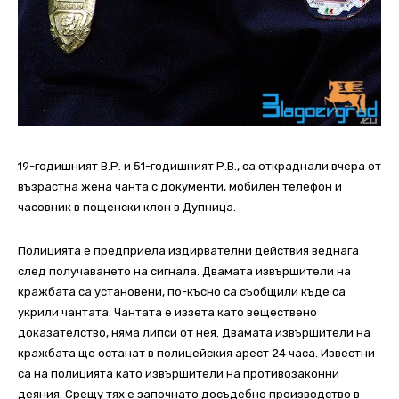
19-годишният В.Р. и 51-годишният Р.В., са откраднали вчера от
възрастна жена чанта с документи, мобилен телефон и
часовник в пощенски клон в Дупница.
Полицията е предприела издирвателни действия веднага
след получаването на сигнала. Двамата извършители на
кражбата са установени, по-късно са съобщили къде са
укрили чантата. Чантата е иззета като веществено
доказателство, няма липси от нея. Двамата извършители на
кражбата ще останат в полицейския арест 24 часа. Известни
са на полицията като извършители на противозаконни
деяния. Срещу тях е започнато досъдебно производство в