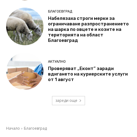
БЛАГОЕВГРАД
Набелязаха строги мерки за
ограничаване разпространението
на шарка по овцете и козите на
територията на област
Благоевград
АКТУАЛНО
Проверяват „Еконт“ заради
вдигането на куриерските услуги
от 1 август
зареди още