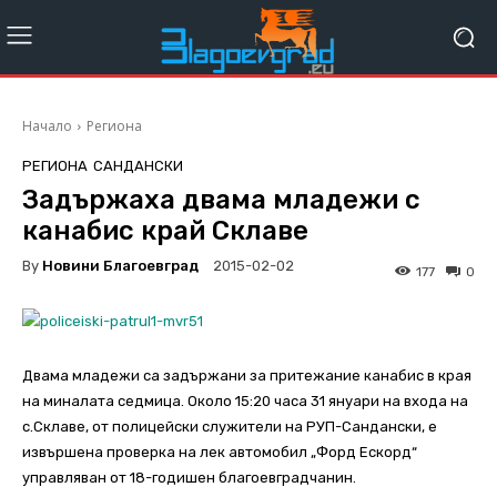
Начало
Региона
РЕГИОНА
САНДАНСКИ
Задържаха двама младежи с
канабис край Склаве
By
Новини Благоевград
2015-02-02
177
0
Двама младежи са задържани за притежание канабис в края
на миналата седмица. Около 15:20 часа 31 януари на входа на
с.Склаве, от полицейски служители на РУП-Сандански, е
извършена проверка на лек автомобил „Форд Ескорд“
управляван от 18-годишен благоевградчанин.