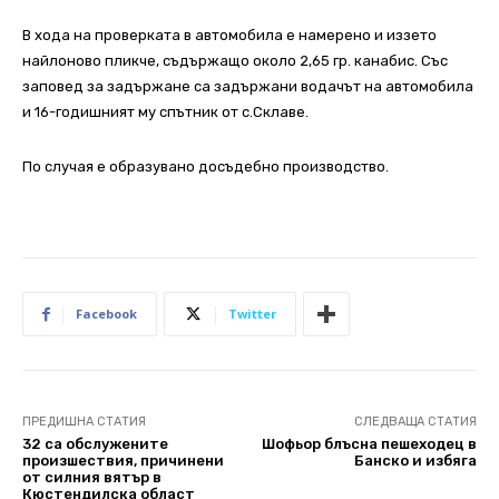
В хода на проверката в автомобила е намерено и иззето
найлоново пликче, съдържащо около 2,65 гр. канабис.
Със
заповед за задържане са задържани водачът на автомобила
и 16-годишният му спътник от с.Склаве.
По случая е образувано досъдебно производство.
Facebook
Twitter
ПРЕДИШНА СТАТИЯ
СЛЕДВАЩА СТАТИЯ
32 са обслужените
Шофьор блъсна пешеходец в
произшествия, причинени
Банско и избяга
от силния вятър в
Кюстендилска област