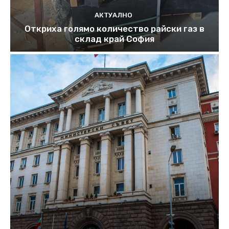
АКТУАЛНО
Откриха голямо количество райски газ в
склад край София