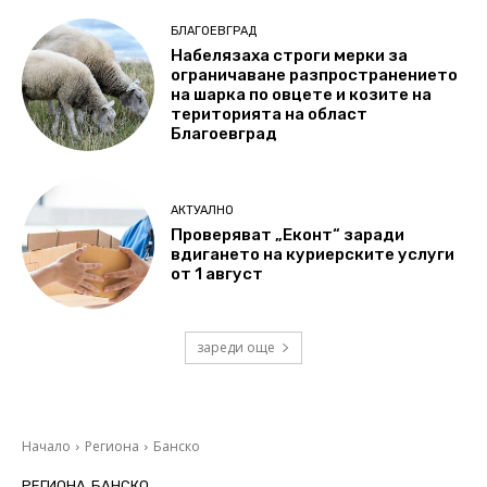
БЛАГОЕВГРАД
Набелязаха строги мерки за
ограничаване разпространението
на шарка по овцете и козите на
територията на област
Благоевград
АКТУАЛНО
Проверяват „Еконт“ заради
вдигането на куриерските услуги
от 1 август
зареди още