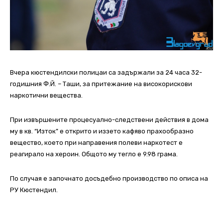
Вчера кюстендилски полицаи са задържали за 24 часа 32-
годишния Ф.Й. – Таши, за притежание на високорискови
наркотични вещества.
При извършените процесуално-следствени действия в дома
му в кв. “Изток” е открито и иззето кафяво прахообразно
вещество, което при направения полеви наркотест е
реагирало на хероин.
Общото му тегло е 9.98 грама.
По случая е започнато досъдебно производство по описа на
РУ Кюстендил.