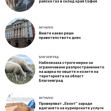
райски газ в склад край София
АКТУАЛНО
Вижте какво реши
правителството днес
БЛАГОЕВГРАД
Набелязаха строги мерки за
ограничаване разпространението
на шарка по овцете и козите на
територията на област
Благоевград
АКТУАЛНО
Проверяват „Еконт“ заради
вдигането на куриерските услуги