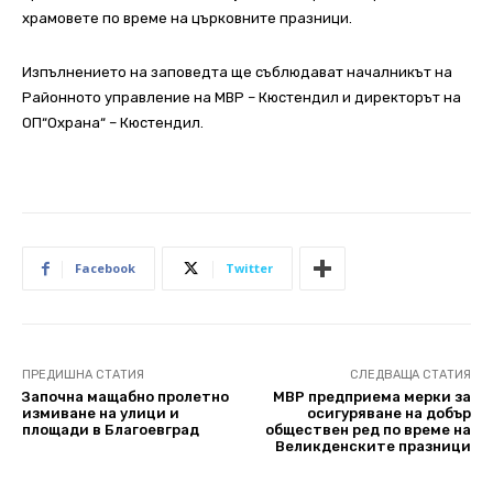
храмовете по време на църковните празници.
Изпълнението на заповедта ще съблюдават началникът на
Районното управление на МВР – Кюстендил и директорът на
ОП“Охрана“ – Кюстендил.
Facebook
Twitter
ПРЕДИШНА СТАТИЯ
СЛЕДВАЩА СТАТИЯ
Започна мащабно пролетно
МВР предприема мерки за
измиване на улици и
осигуряване на добър
площади в Благоевград
обществен ред по време на
Великденските празници