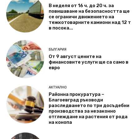
В неделя от 16 ч. до 20 ч. за
повишаване на безопасността ще
се ограничи движението на
тежкотоварните камиони над 12 т
в посока...
БЪЛГАРИЯ
От 9 август цените на
финансовите услуги ще са само в
евро
АКТУАЛНО
Районна прокуратура –
Благоевград ръководи
разследването по три досъдебни
производства за незаконно
отглеждане на растения от рода
на конопа