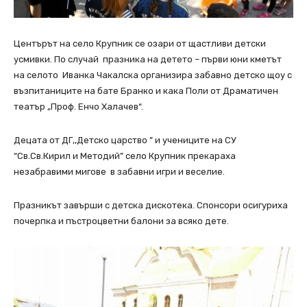
Центърът на село Крупник се озари от щастливи детски
усмивки. По случай празника на детето – първи юни кметът
на селото Иванка Чакалска организира забавно детско щоу с
възпитаниците на бате Бранко и кака Поли от Драматичен
театър „Проф. Енчо Халачев“.
Децата от ДГ,,Детско царство ” и учениците на СУ
“Св.Св.Кирил и Методий” село Крупник прекараха
незабравими мигове в забавни игри и веселие.
Празникът завърши с детска дискотека. Спонсори осигуриха
почерпка и пъстроцветни балони за всяко дете.