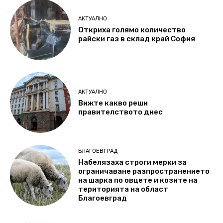
АКТУАЛНО
Откриха голямо количество
райски газ в склад край София
АКТУАЛНО
Вижте какво реши
правителството днес
БЛАГОЕВГРАД
Набелязаха строги мерки за
ограничаване разпространението
на шарка по овцете и козите на
територията на област
Благоевград