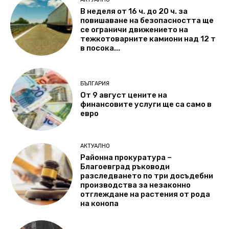
В неделя от 16 ч. до 20 ч. за
повишаване на безопасността ще
се ограничи движението на
тежкотоварните камиони над 12 т
в посока...
БЪЛГАРИЯ
От 9 август цените на
финансовите услуги ще са само в
евро
АКТУАЛНО
Районна прокуратура –
Благоевград ръководи
разследването по три досъдебни
производства за незаконно
отглеждане на растения от рода
на конопа