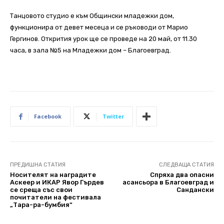
Танцовото студио е към Общински младежки дом,
функционира от девет месеца и се ръководи от Марио
Гергинов. Открития урок ще се проведе на 20 май, от 11.30
часа, в зала №5 на Младежки дом – Благоевград.
Facebook
Twitter
ПРЕДИШНА СТАТИЯ
СЛЕДВАЩА СТАТИЯ
Носителят на наградите
Спряха два опасни
Аскеер и ИКАР Явор Гърдев
асансьора в Благоевград и
се среща със свои
Сандански
почитатели на фестивала
„Тара-ра-бумбия“