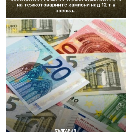
на тежкотоварните камиони над 12 т в
посока...
БЪЛГАРИЯ