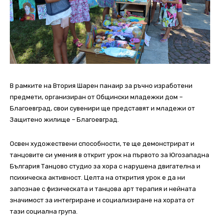
В рамките на Втория Шарен панаир за ръчно изработени
предмети, организиран от Общински младежки дом –
Благоевград, свои сувенири ще представят и младежи от
Защитено жилище – Благоевград.
Освен художествени способности, те ще демонстрират и
танцовите си умения в открит урок на първото за Югозападна
България Танцово студио за хора с нарушена двигателна и
психическа активност. Целта на открития урок е да ни
запознае с физическата и танцова арт терапия и нейната
значимост за интегриране и социализиране на хората от
тази социална група.