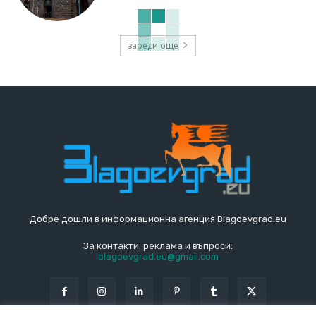
зареди още
Добре дошли в информационна агенция Blagoevgrad.eu
За контакти, реклама и въпроси:
blagoevgrad.eu@gmail.com