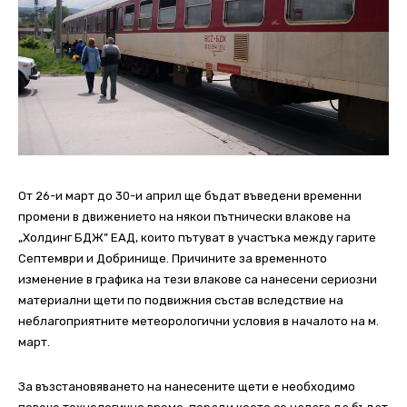
От 26-и март до 30-и април ще бъдат въведени временни
промени в движението на някои пътнически влакове на
„Холдинг БДЖ” ЕАД, които пътуват в участъка между гарите
Септември и Добринище. Причините за временното
изменение в графика на тези влакове са нанесени сериозни
материални щети по подвижния състав вследствие на
неблагоприятните метеорологични условия в началото на м.
март.
За възстановяването на нанесените щети е необходимо