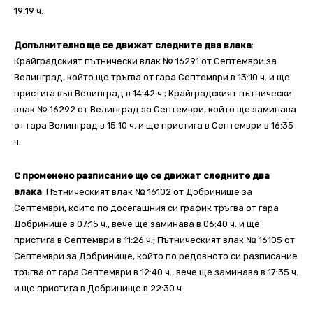
19:19 ч.
Допълнително ще се движат следните два влака
:
Крайградският пътнически влак № 16291 от Септември за
Велинград, който ще тръгва от гара Септември в 13:10 ч. и ще
пристига във Велинград в 14:42 ч.; Крайградският пътнически
влак № 16292 от Велинград за Септември, който ще заминава
от гара Велинград в 15:10 ч. и ще пристига в Септември в 16:35
ч.
С променено разписание ще се движат следните два
влака
: Пътническият влак № 16102 от Добринище за
Септември, който по досегашния си график тръгва от гара
Добринище в 07:15 ч., вече ще заминава в 06:40 ч. и ще
пристига в Септември в 11:26 ч.; Пътническият влак № 16105 от
Септември за Добринище, който по редовното си разписание
тръгва от гара Септември в 12:40 ч., вече ще заминава в 17:35 ч.
и ще пристига в Добринище в 22:30 ч.