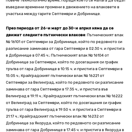
повече технологично време, поради което се налага да бъдат
въведени временни промени в движението на влаковете в
участъка между гарите Септември и Добринище.
През периода от 26-и март до 30-и април няма да се
движат следните пътнически влакове
: Пътническият влак
№ 16101 от Септември за Добринище, който по редовното си
разписание заминава от гара Септември в 02:30 ч. и пристига
в Добринище в 07:45 ч.; Пътническият влак № 16104 от
Добринище за Септември, който по досегашния си график
тръгва от гара Добринище в 10:15 ч. и пристига в Септември в
15:05 ч.; Крайградският пътнически влак № 16221 от
Септември за Велинград, който по редовното си разписание
заминава от гара Септември в 17:35 ч., и пристига във
Велинград в 19:11 ч.; Крайградският пътнически влак № 16222
от Велинград за Септември, който по досегашния си график
тръгва от гара Велинград в 19:50 ч. и пристига в Септември в
21:17 ч.; Крайградският пътнически влак № 16232 от
Добринище за Якоруда, който по редовното си разписание
заминава от гара Добринище в 17:45 ч. и пристига в Якоруда в