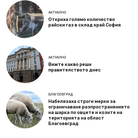
АКТУАЛНО
Откриха голямо количество
райски газ в склад край София
АКТУАЛНО
Вижте какво реши
правителството днес
БЛАГОЕВГРАД
Набелязаха строги мерки за
ограничаване разпространението
на шарка по овцете и козите на
територията на област
Благоевград