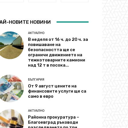
АЙ-НОВИТЕ НОВИНИ
АКТУАЛНО
В неделя от 16 ч. до 20 ч. за
повишаване на
безопасността ще се
ограничи движението на
тежкотоварните камиони
над 12 т в посока...
БЪЛГАРИЯ
От 9 август цените на
финансовите услуги ще са
само в евро
АКТУАЛНО
Районна прокуратура –
Благоевград ръководи
разследването по три