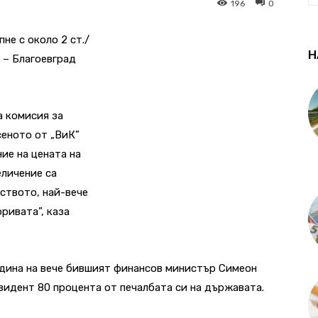
196
0
не с около 2 ст./
Н
 – Благоевград
а комисия за
сеното от „ВиК”
ие на цената на
еличение са
ството, най-вече
ривата”, каза
одина на вече бившият финансов министър Симеон
идент 80 процента от печалбата си на държавата.