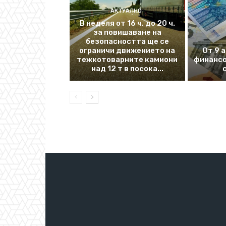
АКТУАЛНО
В неделя от 16 ч. до 20 ч.
за повишаване на
безопасността ще се
ограничи движението на
От 9 
тежкотоварните камиони
финансо
над 12 т в посока...