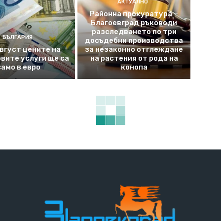
АКТУАЛНО
Районна прокуратура –
Благоевград ръководи
разследването по три
БЪЛГАРИЯ
досъдебни производства
август цените на
за незаконно отглеждане
вите услуги ще са
на растения от рода на
само в евро
конопа