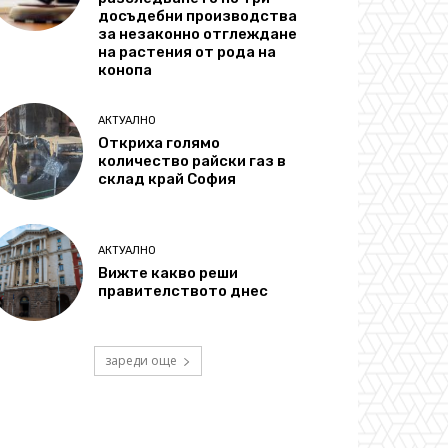
досъдебни производства
за незаконно отглеждане
на растения от рода на
конопа
АКТУАЛНО
Откриха голямо
количество райски газ в
склад край София
АКТУАЛНО
Вижте какво реши
правителството днес
зареди още