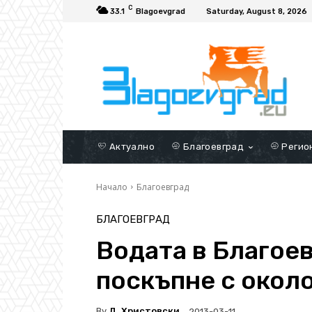
C
33.1
Blagoevgrad
Saturday, August 8, 2026
Актуално
Благоевград
Регио
Начало
Благоевград
БЛАГОЕВГРАД
Водата в Благое
поскъпне с около 
By
Д. Христовски
2013-03-11