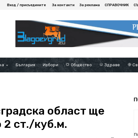
Вход / присъедините
За контакти
За реклама
СПРАВОЧНИК
С
на
България
Избори
Общество
Здраве
Св
П
вградска област ще
2 ст./куб.м.
П