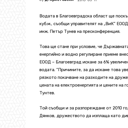
Водата в Благоевградска област ще поскъп
куб.м., съобщи управителят на „ВиК” ЕООД
инж. Петър Тунев на пресконференция.
Това ще стане при условие, чe Държавнат
енергийно и водно регулиране приеме вне
ЕООД – Благоевград искане за 6% увеличен
водата. “Причините, за да искаме това ув
рязкото покачване на разходите на друже
цената на електроенергията и цените на го
Тунтев.
Той съобщи и за разпореждане от 2010 г
Дянков, дружеството да изплаща като див