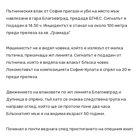
Пътническия влак от София прегази и уби на място мъж
навлизане в гара Благоевград, предаде БГНЕС. Сигналът е
подаден в 14.30 ч. Инцидентът е станал на около 100 метра
преди прелеза за кв. „Грамада”.
Машинистът не е видял човека, който е излязъл от малка
пътечка, пресичаща жп линията. Сигналът е подаден от
пътничка, която е видяла как влакът блъска човек.
Локомотивът на композицията София-Кулата е спрял на 20 м
преди прелеза.
Движението на влаковете по жп линията Благоевград и
Дупница е спряно, тъй като се очаква следствена група на
направи оглед, който ще се проточи поне два часа.
Блъснатият мъж е на видима възраст 50 години.
Починал е почти веднага след пристигането на спешния екип.