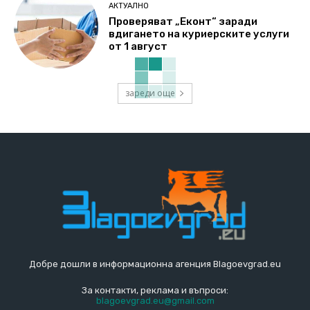
АКТУАЛНО
Проверяват „Еконт“ заради
вдигането на куриерските услуги
от 1 август
зареди още
Добре дошли в информационна агенция Blagoevgrad.eu
За контакти, реклама и въпроси:
blagoevgrad.eu@gmail.com