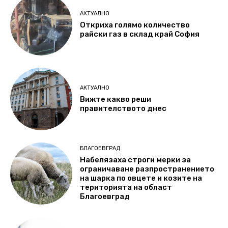
АКТУАЛНО
Откриха голямо количество
райски газ в склад край София
АКТУАЛНО
Вижте какво реши
правителството днес
БЛАГОЕВГРАД
Набелязаха строги мерки за
ограничаване разпространението
на шарка по овцете и козите на
територията на област
Благоевград