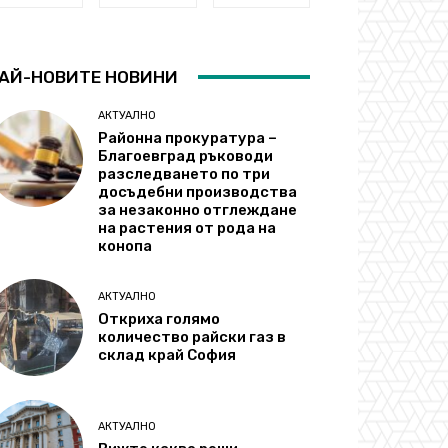
АЙ-НОВИТЕ НОВИНИ
АКТУАЛНО
Районна прокуратура –
Благоевград ръководи
разследването по три
досъдебни производства
за незаконно отглеждане
на растения от рода на
конопа
АКТУАЛНО
Откриха голямо
количество райски газ в
склад край София
АКТУАЛНО