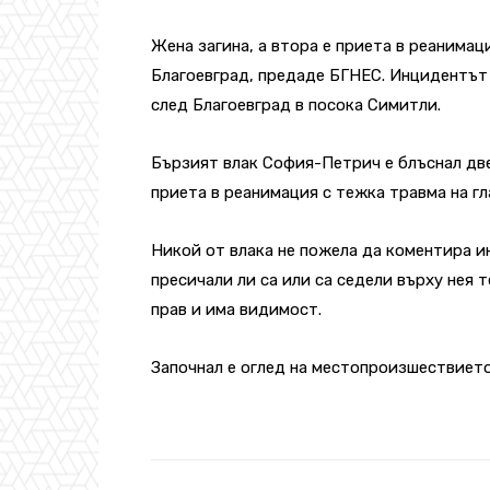
Жена загина, а втора е приета в реанимац
Благоевград, предаде БГНЕС. Инцидентът с
след Благоевград в посока Симитли.
Бързият влак София-Петрич е блъснал двет
приета в реанимация с тежка травма на гл
Никой от влака не пожела да коментира и
пресичали ли са или са седели върху нея 
прав и има видимост.
Започнал е оглед на местопроизшествието