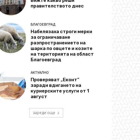
Вижте какво реши
правителството днес
БЛАГОЕВГРАД
Набелязаха строги мерки
за ограничаване
разпространението на
шарка по овцете и козите
на територията на област
Благоевград
АКТУАЛНО
Проверяват „Еконт“
заради вдигането на
куриерските услуги от 1
август
зареди още