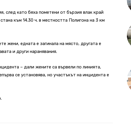
ия, след като бяха пометени от бързия влак край
тана към 14.30 ч. в местността Полигона на 3 км
е жени, едната е загинала на място, другата е
авата и други наранявания.
нцидента – дали жените са вървели по линията,
тепърва се установява, но участъкът на инцидента е
.