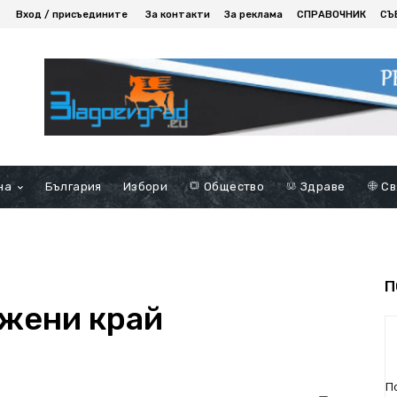
Вход / присъедините
За контакти
За реклама
СПРАВОЧНИК
СЪ
на
България
Избори
Общество
Здраве
Св
П
 жени край
П