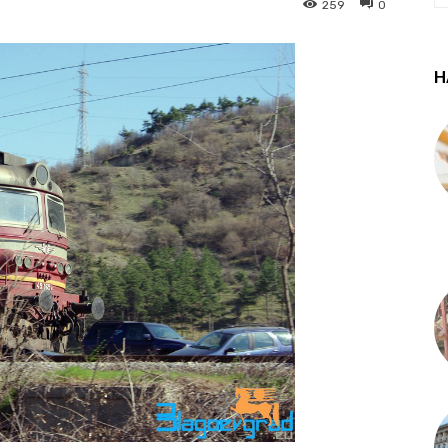
259
0
Н