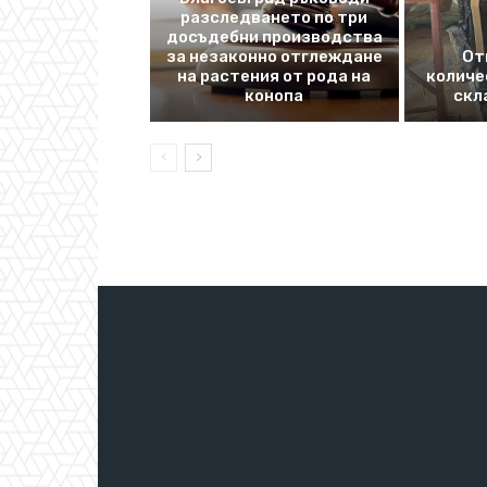
разследването по три
досъдебни производства
за незаконно отглеждане
От
на растения от рода на
количе
конопа
скл