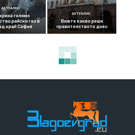
АКТУАЛНО
АКТУАЛНО
криха голямо
ство райски газ в
Вижте какво реши
ад край София
правителството днес