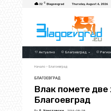
C
32
Blagoevgrad
Thursday, August 6, 2026
Актуално
Благоевград
Регио
Начало
Благоевград
БЛАГОЕВГРАД
Влак помете две
Благоевград
By
Д. Христовски
2014-08-28