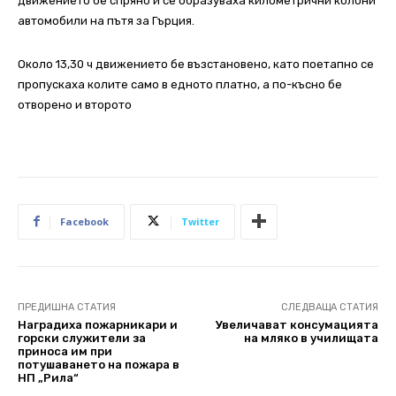
движението бе спряно и се образуваха километрични колони
автомобили на пътя за Гърция.
Около 13,30 ч движението бе възстановено, като поетапно се
пропускаха колите само в едното платно, а по-късно бе
отворено и второто
Facebook
Twitter
ПРЕДИШНА СТАТИЯ
СЛЕДВАЩА СТАТИЯ
Наградиха пожарникари и
Увеличават консумацията
горски служители за
на мляко в училищата
приноса им при
потушаването на пожара в
НП „Рила“