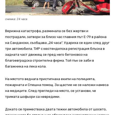
снимка: 24 часа
Верижна катастрофа, разминала се без жертви и
пострадали, затвори за близо час главния път Е-79 в района
на Сандански, съобщава „24 часа“. Удариха се един след друг
три автомобила. ТИР с кюстендилска регистрация блъсна в
задната част движещ се пред него бетоновоз на
благоевградска строителна фирма. Той пък се заби в
багажника на лека кола.
На мястото веднага пристигнаха екипи на полицията,
пожарната и Спешна помощ. За щастие не се наложи намеса
на медиците. След прегледи на място, се установи, че
тримата шофьори са невредими.
Докато се преместваха двата тежки автомобила от шосето,