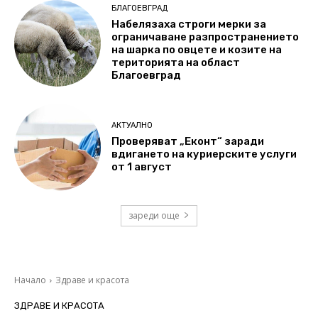
БЛАГОЕВГРАД
Набелязаха строги мерки за
ограничаване разпространението
на шарка по овцете и козите на
територията на област
Благоевград
АКТУАЛНО
Проверяват „Еконт“ заради
вдигането на куриерските услуги
от 1 август
зареди още