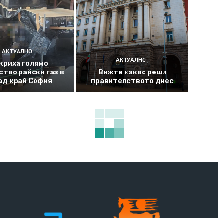
АКТУАЛНО
АКТУАЛНО
криха голямо
ство райски газ в
Вижте какво реши
ад край София
правителството днес