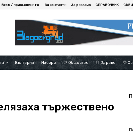
Вход / присъедините
За контакти
За реклама
СПРАВОЧНИК
СЪБИ
на
България
Избори
Общество
Здраве
Св
П
елязаха тържествено
П