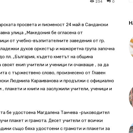
234
0
Н
арската просвета и писменост 24 май в Сандански
лавна улица „Македония бе огласена от
ици от учебно-възпитателните заведения от гр.
ладежки духов оркестър и мажоретна група започна
до пл. „България, където кметът на община
своят екип учители и ученици ги очакваше , за да
ита с тържествено слово, произнесено от Главен
ански Людмила Караиванова и продължи с официално
 , плакети и книги на заслужили учители, ученици и
ата бе удостоена Магдалена Танчева -ръководител
лучи плакет и грамота. Десет учители от всички
адини също бяха удостоени с грамоти и плакети за