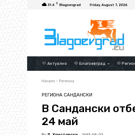
C
31.4
Blagoevgrad
Friday, August 7, 2026
Актуално
Благоевград
Регио
Начало
Региона
РЕГИОНА
САНДАНСКИ
В Сандански отб
24 май
By
Д. Христовски
2013-05-27