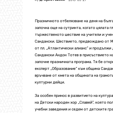
Празничното отбелязване на деня на бълг
започна още на сутринта, когато цялата г
тържественото шествие на учители и учен
Сандански. Шествието, предвождано от М
от пл. „Атлантически алианс” и продължи 
Сандански Андон Тотев в присъствието на 
започне празничната програма. Тя бе откр
експерт „Образование” към община Санд
връчване от кмета на общината на грамоти
културни дейци.
За особен принос в развитието на култур
на Детски народен хор „Славей”, която по
учебни заведения и седем от детските гр