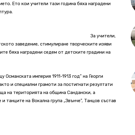
ието. Ето кои учители тази година бяха наградени
лтура.
За учители,
тското заведение, стимулиране творческите изяви
ите бяха наградени седем от детските градини на
у Османската империя 1911-1913 год” на Георги
акто и специални грамоти за постигнати резултати
ища на територията на община Сандански, а
и танците на Вокална група „Звънче”, Танцов състав