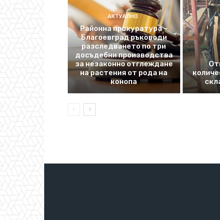
АКТУАЛНО
Районна прокуратура –
Благоевград ръководи
разследването по три
досъдебни производства
за незаконно отглеждане
От
на растения от рода на
количе
конопа
скл