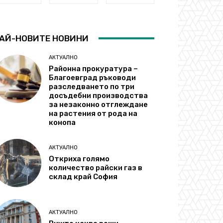
АЙ-НОВИТЕ НОВИНИ
АКТУАЛНО
Районна прокуратура –
Благоевград ръководи
разследването по три
досъдебни производства
за незаконно отглеждане
на растения от рода на
конопа
АКТУАЛНО
Откриха голямо
количество райски газ в
склад край София
АКТУАЛНО