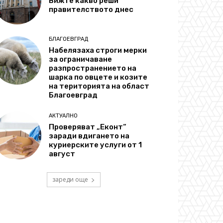
Вижте какво реши
правителството днес
БЛАГОЕВГРАД
Набелязаха строги мерки
за ограничаване
разпространението на
шарка по овцете и козите
на територията на област
Благоевград
АКТУАЛНО
Проверяват „Еконт“
заради вдигането на
куриерските услуги от 1
август
зареди още