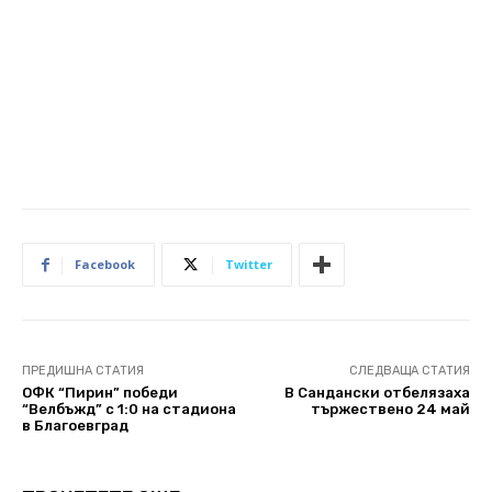
Facebook
Twitter
ПРЕДИШНА СТАТИЯ
СЛЕДВАЩА СТАТИЯ
ОФК “Пирин” победи
В Сандански отбелязаха
“Велбъжд” с 1:0 на стадиона
тържествено 24 май
в Благоевград