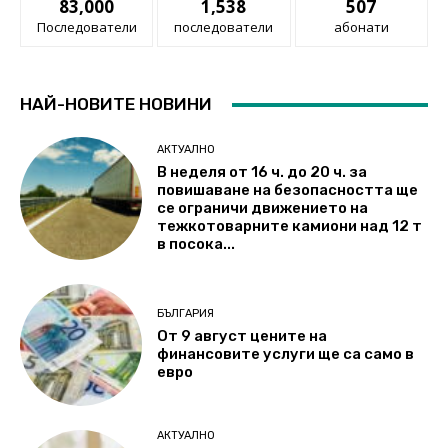
83,000
1,538
507
Последователи
последователи
абонати
НАЙ-НОВИТЕ НОВИНИ
АКТУАЛНО
В неделя от 16 ч. до 20 ч. за
повишаване на безопасността ще
се ограничи движението на
тежкотоварните камиони над 12 т
в посока...
БЪЛГАРИЯ
От 9 август цените на
финансовите услуги ще са само в
евро
АКТУАЛНО