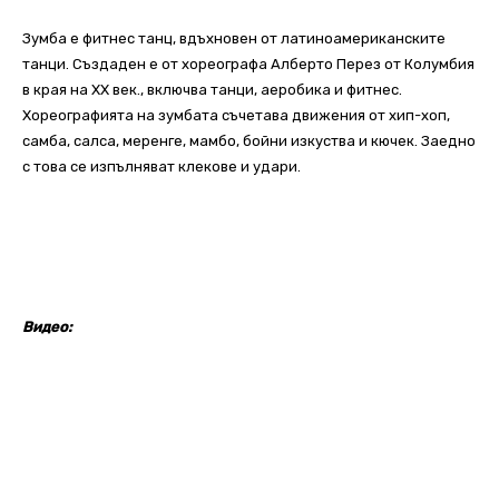
Зумба е фитнес танц, вдъхновен от латиноамериканските
танци. Създаден е от хореографа Алберто Перез от Колумбия
в края на ХХ век., включва танци, аеробика и фитнес.
Хореографията на зумбата съчетава движения от хип-хоп,
самба, салса, меренге, мамбо, бойни изкуства и кючек. Заедно
с това се изпълняват клекове и удари.
Видео: