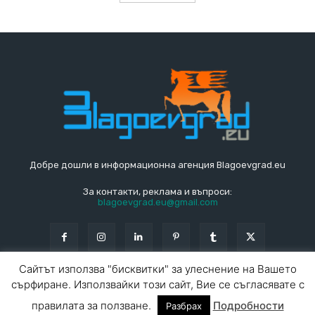
Добре дошли в информационна агенция Blagoevgrad.eu
За контакти, реклама и въпроси:
blagoevgrad.eu@gmail.com
Сайтът използва "бисквитки" за улеснение на Вашето
сърфиране. Използвайки този сайт, Вие се съгласявате с
© Blagoevgrad.EU 2010 - 2026
Общи условия
|
правилата за ползване.
Подробности
Разбрах
За контакти
За реклама
СПРАВОЧНИК
СЪБИТИЯ