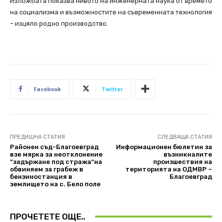
Изложбата показва нивото на инженерната наука от времето
на социализма и възможностите на съвременната технология
– изцяло родно производство.
Facebook
Twitter
ПРЕДИШНА СТАТИЯ
СЛЕДВАЩА СТАТИЯ
Районен съд-Благоевград
Информационен бюлетин за
взе мярка за неотклонение
възникналите
“задържане под стража“на
произшествия на
обвиняем за грабеж в
територията на ОДМВР –
бензиностанция в
Благоевград
землището на с. Бело поле
ПРОЧЕТЕТЕ ОЩЕ..