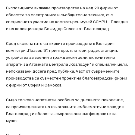
Експозицията включва производства на над 20 фирми от
областта за електроника и съобщителна техника, със
специалното участие на компютърен музей COMPU – Пловдив
и на колекционера Божидар Спасов от Благоевград.
Сред експонатите са първите произведени в България
компютри „Правец 8“, принтери, плотери, радиостанции,
устройства за военни и граждански цели, включително
апарати за Атомната централа „Козлодуй“ и специални цели,
непоказвани досега пред публика. Част от съвременните
производства са съвместен проект на благоевградски фирми
с фирми от София и Самоков.
Също толкова непознати, особено за днешното поколение,
са произведенията на някогашните емблематични заводи в
Благоевград и областта, съхранявани във фондовете на
музея.