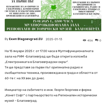
By
Екип Blagoevgrad.EU
2025-01-13
456
0
На 15 януари 2025 г. от 17.00 часа в Мултифункционалната
зала на РИМ -Благоевград ще бъде открита изложба
„Електрониката в Благоевградски окръг“.
Тя ще представя за първи път оригинална радио и
съобщителна техника, произвеждана в града и областта от
60-те г. на ХХ век до днес.
Инициатор на събитието е инж. Георги Георгиев и фирма
„Конет Софт“ с партньорството на Регионален исторически
музей – Благоевград.