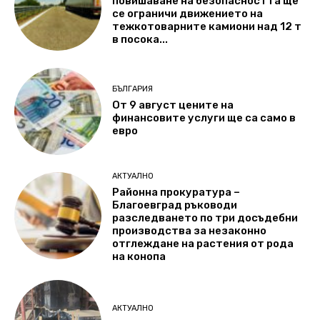
повишаване на безопасността ще
се ограничи движението на
тежкотоварните камиони над 12 т
в посока...
БЪЛГАРИЯ
От 9 август цените на
финансовите услуги ще са само в
евро
АКТУАЛНО
Районна прокуратура –
Благоевград ръководи
разследването по три досъдебни
производства за незаконно
отглеждане на растения от рода
на конопа
АКТУАЛНО