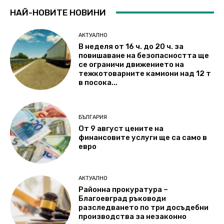
НАЙ-НОВИТЕ НОВИНИ
АКТУАЛНО
В неделя от 16 ч. до 20 ч. за
повишаване на безопасността ще
се ограничи движението на
тежкотоварните камиони над 12 т
в посока...
БЪЛГАРИЯ
От 9 август цените на
финансовите услуги ще са само в
евро
АКТУАЛНО
Районна прокуратура –
Благоевград ръководи
разследването по три досъдебни
производства за незаконно