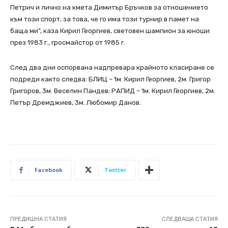
Петрич и лично на кмета Димитър Бръчков за отношението
към този спорт, за това, че го има този турнир в памет на
баща ми”, каза Кирил Георгиев, световен шампион за юноши
през 1983 г., гросмайстор от 1985 г.
След два дни оспорвана надпревара крайното класиране се
подреди както следва: БЛИЦ – 1м. Кирил Георгиев, 2м. Григор
Григоров, 3м. Веселин Пандев; РАПИД – 1м. Кирил Георгиев, 2м.
Петър Дремджиев, 3м. Любомир Данов.
Facebook
Twitter
ПРЕДИШНА СТАТИЯ
СЛЕДВАЩА СТАТИЯ