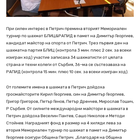
При силен интерес в Петрич премина вторият Мемориален
турнир по шахмат БЛИЦ&РАПИД в памет на Димитър Георгиев,
кандидат майстор на спорта от Петрич. Трез първия ден на
шахматна партия БЛИЦ (контрола 3 мин. плюс 2 сек. за всеки
изигран ход) участие записаха 34 шахматисти от цялата
страна и техни колеги от Сърбия, 36–ма се състезаваха на
РАПИД (контрола 15 мин. плюс 10 сек. за всеки изигран ход).
От големите имена в шахмата в Петрич дойдоха
гросмайсторите Кирил Георгиев, син на Димитър Георгиев,
Григор Григоров, Петър Генов, Петър Дренчев, Мирослав Тошич,
Р Сърбия. От силните международни майстори в шахмата в
Петрич дойдоха Веселин Пантев, Сашо Николов и Методи
Стойнев. Наградният фонд в размер на 4 хиляди лева за
втория Мемориален турнир по шахмат в памет на Димитър
Георгиев осигури Община Петрич. „Благодаря на Община