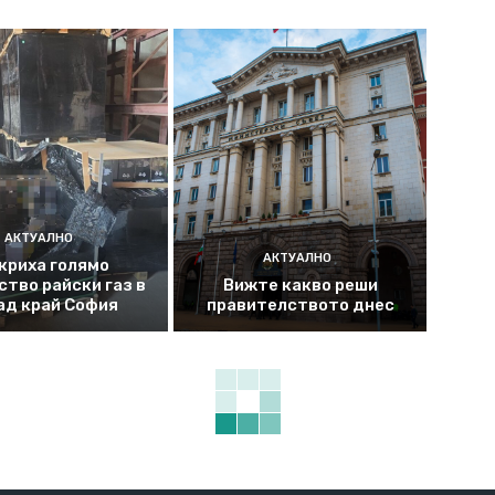
АКТУАЛНО
АКТУАЛНО
криха голямо
ство райски газ в
Вижте какво реши
ад край София
правителството днес