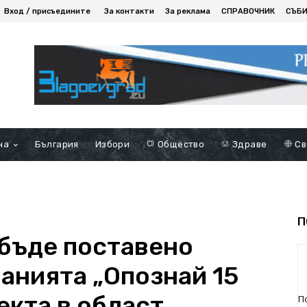
Вход / присъедините
За контакти
За реклама
СПРАВОЧНИК
СЪБ
на
България
Избори
Общество
Здраве
Св
П
бъде поставено
анията „Опознай 15
екта в област
П