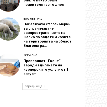
Вижте какво реши
правителството днес
БЛАГОЕВГРАД
Набелязаха строги мерки
за ограничаване
разпространението на
шарка по овцете и козите
на територията на област
Благоевград
АКТУАЛНО
Проверяват „Еконт“
заради вдигането на
куриерските услуги от 1
август
зареди още