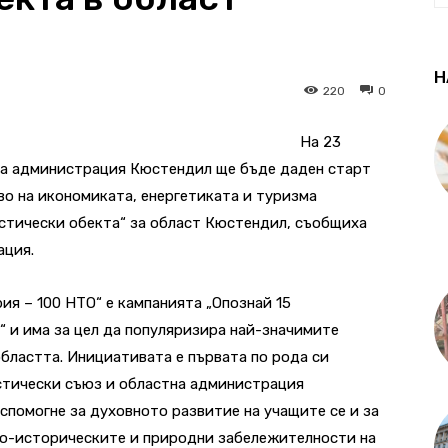
Н
220
0
На 23
стна администрация Кюстендил ще бъде даден старт
о на икономиката, енергетиката и туризма
истически обекта“ за област Кюстендил, съобщиха
ация.
ия – 100 НТО“ е кампанията „Опознай 15
 и има за цел да популяризира най-значимите
бластта. Инициативата е първата по рода си
стически съюз и областна администрация
спомогне за духовното развитие на учащите се и за
но-историческите и природни забележителности на