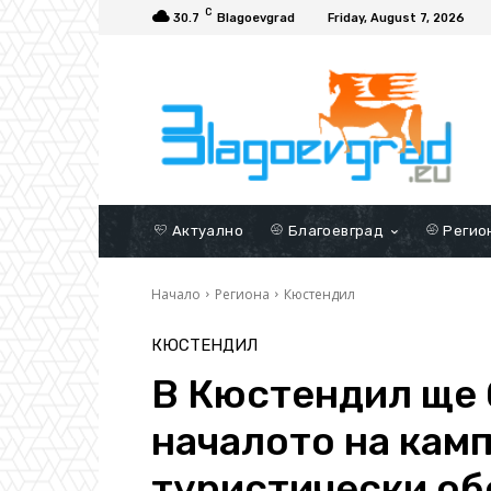
C
30.7
Blagoevgrad
Friday, August 7, 2026
Актуално
Благоевград
Регио
Начало
Региона
Кюстендил
КЮСТЕНДИЛ
В Кюстендил ще 
началото на камп
туристически об