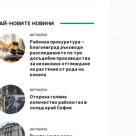
АЙ-НОВИТЕ НОВИНИ
АКТУАЛНО
Районна прокуратура –
Благоевград ръководи
разследването по три
досъдебни производства
за незаконно отглеждане
на растения от рода на
конопа
АКТУАЛНО
Откриха голямо
количество райски газ в
склад край София
АКТУАЛНО