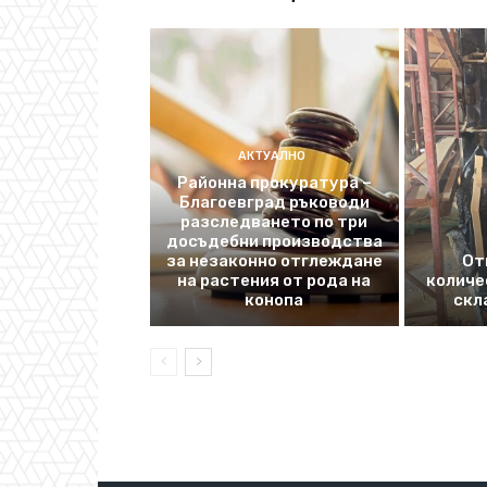
АКТУАЛНО
Районна прокуратура –
Благоевград ръководи
разследването по три
досъдебни производства
за незаконно отглеждане
От
на растения от рода на
количе
конопа
скл