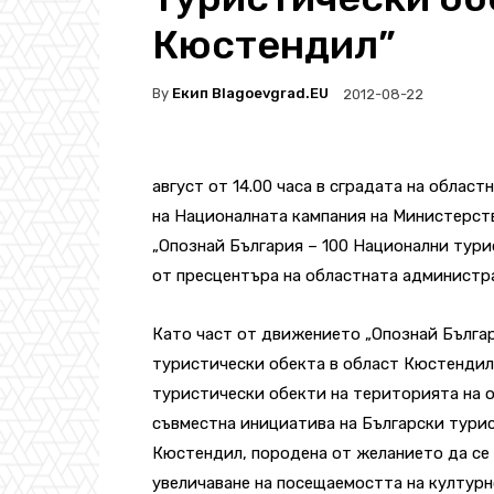
Кюстендил”
By
Екип Blagoevgrad.EU
2012-08-22
август от 14.00 часа в сградата на обла
на Националната кампания на Министерств
„Опознай България – 100 Национални тур
от пресцентъра на областната администр
Като част от движението „Опознай Българ
туристически обекта в област Кюстендил“
туристически обекти на територията на о
съвместна инициатива на Български тури
Кюстендил, породена от желанието да се 
увеличаване на посещаемостта на култур