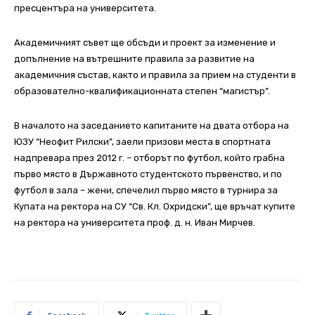
пресцентъра на университета.
Академичният съвет ще обсъди и проект за изменение и
допълнение на вътрешните правила за развитие на
академичния състав, както и правила за прием на студенти в
образователно-квалификационната степен “магистър”.
В началото на заседанието капитаните на двата отбора на
ЮЗУ “Неофит Рилски”, заели призови места в спортната
надпревара през 2012 г. – отборът по футбол, който грабна
първо място в Държавното студентското първенство, и по
футбол в зала – жени, спечелил първо място в турнира за
Купата на ректора на СУ “Св. Кл. Охридски”, ще връчат купите
на ректора на университета проф. д. н. Иван Мирчев.