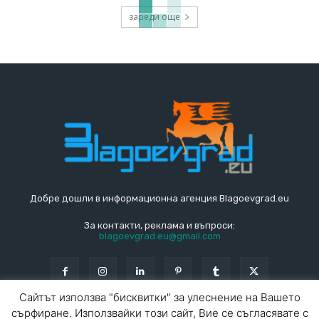
зареди още
Добре дошли в информационна агенция Blagoevgrad.eu
За контакти, реклама и въпроси:
blagoevgrad.eu@gmail.com
Сайтът използва "бисквитки" за улеснение на Вашето
сърфиране. Използвайки този сайт, Вие се съгласявате с