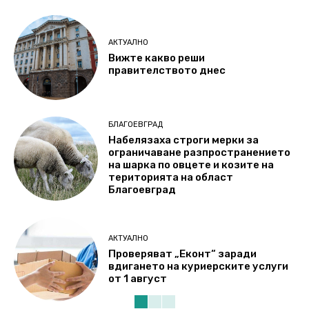
АКТУАЛНО
Вижте какво реши
правителството днес
БЛАГОЕВГРАД
Набелязаха строги мерки за
ограничаване разпространението
на шарка по овцете и козите на
територията на област
Благоевград
АКТУАЛНО
Проверяват „Еконт“ заради
вдигането на куриерските услуги
от 1 август