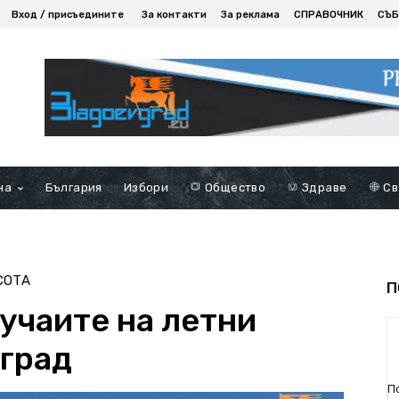
Вход / присъедините
За контакти
За реклама
СПРАВОЧНИК
СЪБ
на
България
Избори
Общество
Здраве
Св
СОТА
П
учаите на летни
вград
П