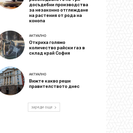
досъдебни производства
за незаконно отглеждане
на растения от рода на
конопа
АКТУАЛНО
Откриха голямо
количество райски газ в
склад край София
АКТУАЛНО
Вижте какво реши
правителството днес
зареди още