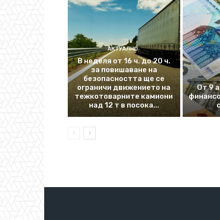
АКТУАЛНО
В неделя от 16 ч. до 20 ч.
за повишаване на
безопасността ще се
ограничи движението на
От 9 
тежкотоварните камиони
финансо
над 12 т в посока...