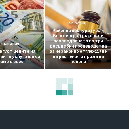
АКТУАЛНО
Районна прокуратура –
Благоевград ръководи
разследването по три
БЪЛГАРИЯ
досъдебни производства
август цените на
за незаконно отглеждане
вите услуги ще са
на растения от рода на
само в евро
конопа