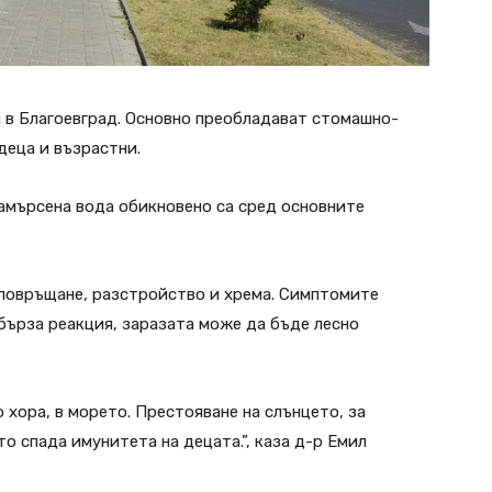
и в Благоевград. Основно преобладават стомашно-
деца и възрастни.
амърсена вода обикновено са сред основните
 повръщане, разстройство и хрема. Симптомите
бърза реакция, заразата може да бъде лесно
о хора, в морето. Престояване на слънцето, за
о спада имунитета на децата.”, каза д-р Емил