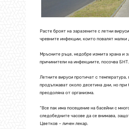
Расте броят на заразените с летни вирус
чревните инфекции, които повалят малки 
Мръсните ръце, недобре измита храна и з
причинители на инфекциите, посочва БНТ.
Летните вируси протичат с температура,
продължават около десетина дни, но при 
преодоляна от организма.
“Все пак има посещение на басейни с мног
следобедните часове да се внимава, защот
Цветков – личен лекар.