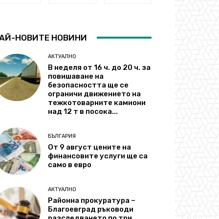
АЙ-НОВИТЕ НОВИНИ
АКТУАЛНО
В неделя от 16 ч. до 20 ч. за
повишаване на
безопасността ще се
ограничи движението на
тежкотоварните камиони
над 12 т в посока...
БЪЛГАРИЯ
От 9 август цените на
финансовите услуги ще са
само в евро
АКТУАЛНО
Районна прокуратура –
Благоевград ръководи
разследването по три