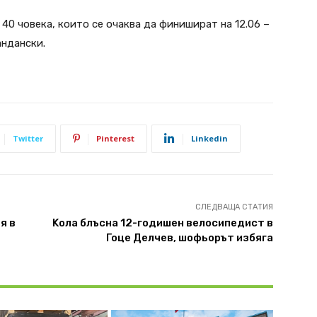
40 човека, които се очаква да финишират на 12.06 –
андански.
Twitter
Pinterest
Linkedin
СЛЕДВАЩА СТАТИЯ
я в
Koла блъсна 12-годишен велосипедист в
Гоце Делчев, шофьорът избяга