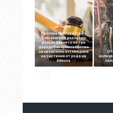
АКТУАЛНО
Районна прокуратура –
Благоевград ръководи
разследването по три
досъдебни производства
за незаконно отглеждане
От
на растения от рода на
количе
конопа
скл