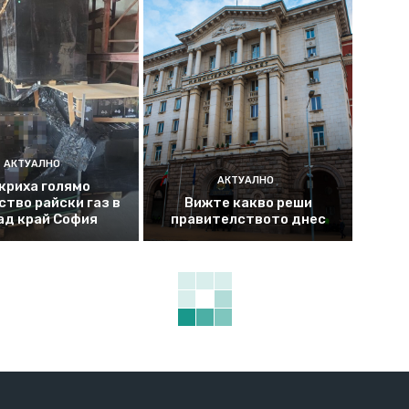
АКТУАЛНО
АКТУАЛНО
криха голямо
ство райски газ в
Вижте какво реши
ад край София
правителството днес