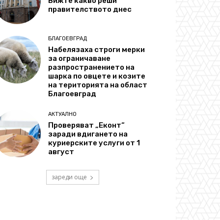
Вижте какво реши
правителството днес
БЛАГОЕВГРАД
Набелязаха строги мерки
за ограничаване
разпространението на
шарка по овцете и козите
на територията на област
Благоевград
АКТУАЛНО
Проверяват „Еконт“
заради вдигането на
куриерските услуги от 1
август
зареди още