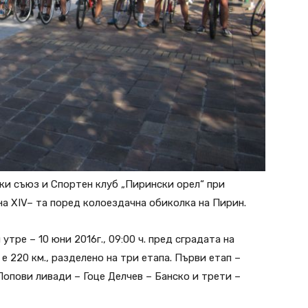
ки съюз и Спортен клуб „Пирински орел“ при
на XIV– та поред колоездачна обиколка на Пирин.
тре – 10 юни 2016г., 09:00 ч. пред сградата на
 220 км., разделено на три етапа. Първи етап –
Попови ливади – Гоце Делчев – Банско и трети –