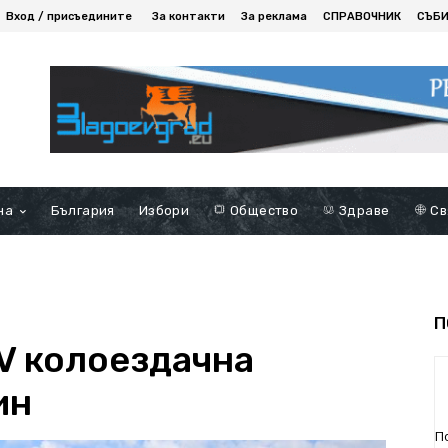
Вход / присъедините
За контакти
За реклама
СПРАВОЧНИК
СЪБ
на
България
Избори
Общество
Здраве
Св
П
IV колоездачна
ин
П