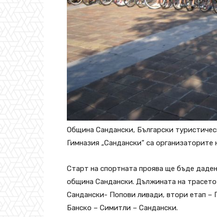
Община Сандански, Български туристичес
Гимназия „Сандански“ са организаторите 
Старт на спортната проява ще бъде даден у
община Сандански. Дължината на трасето е
Сандански- Попови ливади, втори етап – 
Банско – Симитли – Сандански.