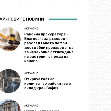
АЙ-НОВИТЕ НОВИНИ
АКТУАЛНО
Районна прокуратура –
Благоевград ръководи
разследването по три
досъдебни производства
за незаконно отглеждане
на растения от рода на
конопа
АКТУАЛНО
Откриха голямо
количество райски газ в
склад край София
АКТУАЛНО