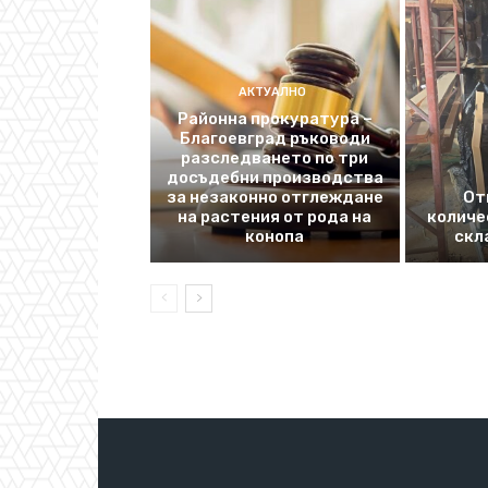
АКТУАЛНО
Районна прокуратура –
Благоевград ръководи
разследването по три
досъдебни производства
за незаконно отглеждане
От
на растения от рода на
количе
конопа
скл