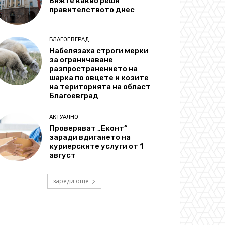
Вижте какво реши
правителството днес
БЛАГОЕВГРАД
Набелязаха строги мерки
за ограничаване
разпространението на
шарка по овцете и козите
на територията на област
Благоевград
АКТУАЛНО
Проверяват „Еконт“
заради вдигането на
куриерските услуги от 1
август
зареди още