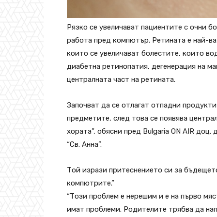
Рязко се увеличават пациентите с очни б
работа пред компютър. Ретината е най-ва
които се увеличават болестите, които вод
диабетна ретинопатия, дегенерация на мак
централната част на ретината.
Започват да се отлагат отпадни продукти
предметите, след това се появява центра
хората”, обясни пред Bulgaria ON AIR доц
“Св. Анна”.
Той изрази притеснението си за бъдещето
компютрите.”
“Този проблем е нерешим и е на първо мя
имат проблеми. Родителите трябва да на