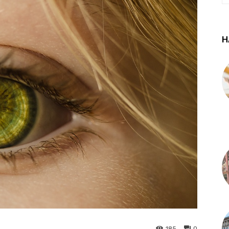
Н
185
0