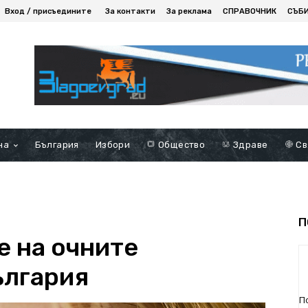
Вход / присъедините
За контакти
За реклама
СПРАВОЧНИК
СЪБ
на
България
Избори
Общество
Здраве
Св
П
е на очните
ългария
П