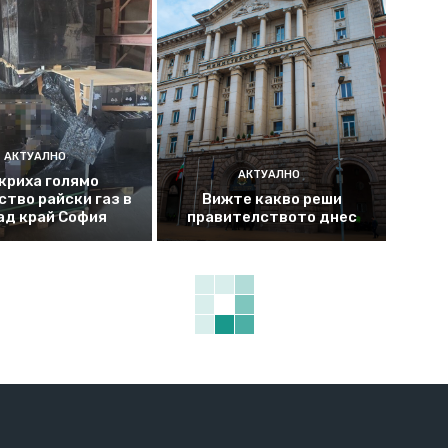
АКТУАЛНО
АКТУАЛНО
криха голямо
ство райски газ в
Вижте какво реши
ад край София
правителството днес