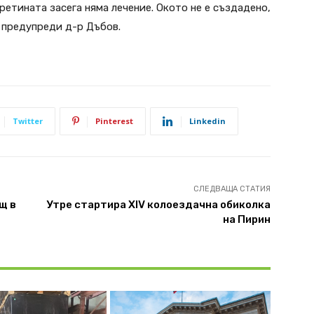
ретината засега няма лечение. Окото не е създадено,
, предупреди д-р Дъбов.
Twitter
Pinterest
Linkedin
СЛЕДВАЩА СТАТИЯ
щ в
Утре стартира XIV колоездачна обиколка
на Пирин