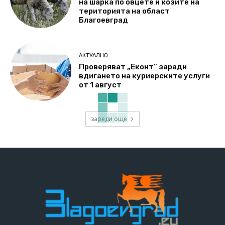
на шарка по овцете и козите на
територията на област
Благоевград
АКТУАЛНО
Проверяват „Еконт“ заради
вдигането на куриерските услуги
от 1 август
зареди още