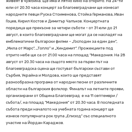
живеят в чужбина. Ще има и лятно кино на открито. На 24-ти
юли от 20.30 часа концерт за благоевградчани ще изнесат
народните певци Руска Стоименова, Стойка Германова, Иван
Гоцев, Кирил Костов и Димитър Чалъков. Концертната
поредица ще прекъсне за четири съботи – от 31 юли до 21
август, в които благоевградчани ще могат да се насладят на
емблематични български филми – „Господин за един ден”,
„Мила от Марс”, „Топло” и „Хиндемит”. Прожекциите под
отрито небе ще са от 21.00 часа на площад “Македония. На 28
август от 20.30 часа на същото място за първи път на
благоевградска сцена ще гостуват български състави от
Сърбия, Украйна и Молдова, които ще представят
разнообразна програма от народни песни от различните
области на българския фолклор. Финалът на летните прояви,
организирани от Община Благоевград е на 11 септември /
събота/, на площад ”Македония” от 20.30 часа. В последната
събота преди началото на учебната година концерт ще
изнесе популярната рок група „Епизод” със специалното
участие на Йордан Караджов.