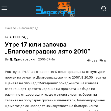
Начало
Благоевград
БЛАГОЕВГРАД
Утре 17 юли започва
„Благоевградско лято 2010”
By
Д. Христовски
2010-07-16
256
0
Рок група “P.I.F.” ще открият на 17 юли поредицата от културни
прояви на открито „Благоевградско лято 2010”. В 20.30 часа на
сцената на площад “Македония” рокаджиите ще изнесат
своя концерт. Третото издание на проявата ще бъде по-
различно от досегашните, ще е с нови акценти. Освен на
таланта на популярни групи и изпълнители, благоевградчани
ще могат да се насладят на изкуството на българи, които