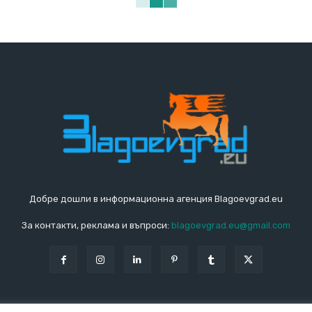
Добре дошли в информационна агенция Blagoevgrad.eu
За контакти, реклама и въпроси:
blagoevgrad.eu@gmail.com