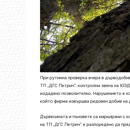
При рутинна проверка вчера в дърводобив
ТП „ДГС Петрич”, контролни звена на ЮЗД
издадено позволително. Нарушението е ко
който фирма извършва редовен добив на 
Дървесината и пъновете са маркирани с к
на ТП „ДГС Петрич” е разпоредено да пре