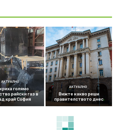
АКТУАЛНО
АКТУАЛНО
криха голямо
ство райски газ в
Вижте какво реши
ад край София
правителството днес