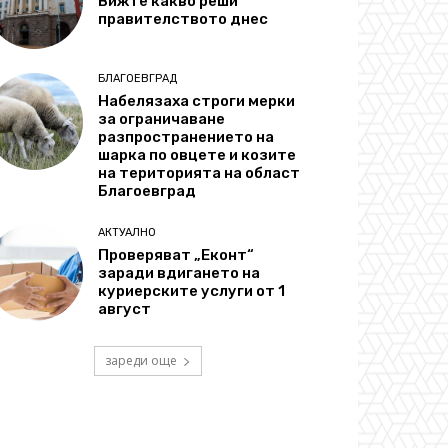
Вижте какво реши
правителството днес
БЛАГОЕВГРАД
Набелязаха строги мерки
за ограничаване
разпространението на
шарка по овцете и козите
на територията на област
Благоевград
АКТУАЛНО
Проверяват „Еконт“
заради вдигането на
куриерските услуги от 1
август
зареди още