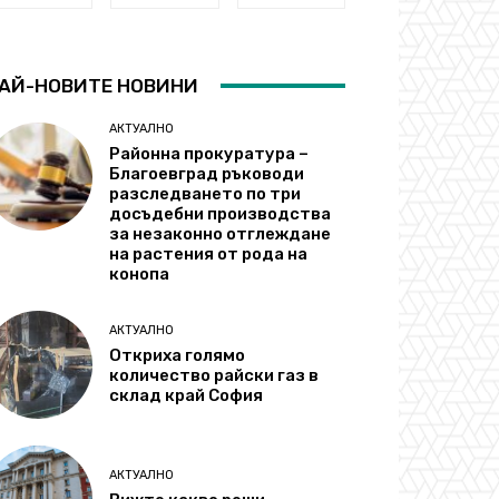
АЙ-НОВИТЕ НОВИНИ
АКТУАЛНО
Районна прокуратура –
Благоевград ръководи
разследването по три
досъдебни производства
за незаконно отглеждане
на растения от рода на
конопа
АКТУАЛНО
Откриха голямо
количество райски газ в
склад край София
АКТУАЛНО