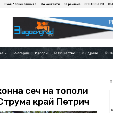
Вход / присъедините
За контакти
За реклама
СПРАВОЧНИК
СЪ
на
България
Избори
Общество
Здраве
Св
П
конна сеч на тополи
 Струма край Петрич
П