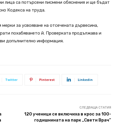
ни лица са потърсени писмени обяснения и ще бъдат
но Кодекса на труда.
мерки за усвояване на отсечената дървесина,
отрати похабяването й. Проверката продължава и
ви допълнително информация.
Twitter
Pinterest
Linkedin
СЛЕДВАЩА СТАТИЯ
а
120 ученици се включиха в крос за 100-
а
годишнината на парк „Свети Врач”