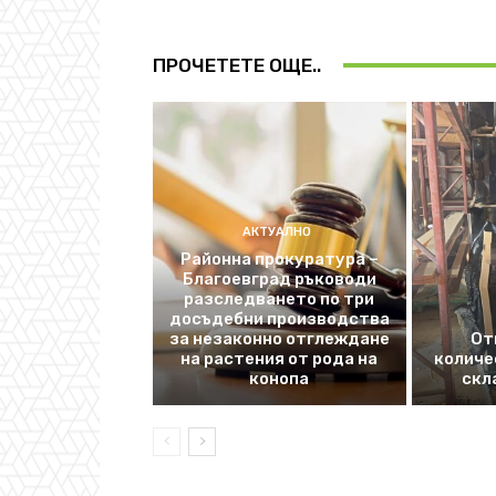
ПРОЧЕТЕТЕ ОЩЕ..
АКТУАЛНО
Районна прокуратура –
Благоевград ръководи
разследването по три
досъдебни производства
за незаконно отглеждане
От
на растения от рода на
количе
конопа
скл