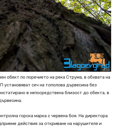
ен обект по поречието на река Струма, в обхвата на
П установяват сеч на тополова дървесина без
нстатирано в непосредствена близост до обекта, в
дървесина.
онтролна горска марка с червена боя. На директора
дприеме дeйствия за откриване на нарушителя и