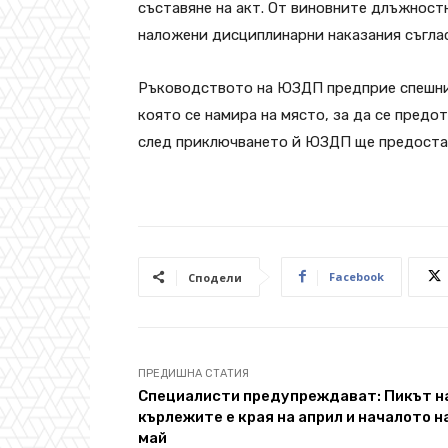
съставяне на акт. От виновните длъжност
наложени дисциплинарни наказания съглас
Ръководството на ЮЗДП предприе спешни 
която се намира на място, за да се пред
след приключването й ЮЗДП ще предоста
Facebook
Сподели
ПРЕДИШНА СТАТИЯ
Специалисти предупреждават: Пикът н
кърлежите е края на април и началото н
май