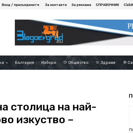
Вход / присъедините
За контакти
За реклама
СПРАВОЧНИК
СЪБ
на
България
Избори
Общество
Здраве
Св
П
а столица на най-
во изкуство –
П