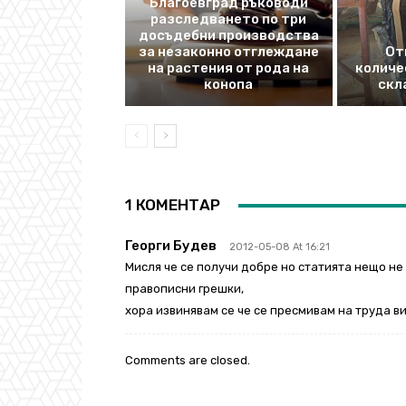
Благоевград ръководи
разследването по три
досъдебни производства
за незаконно отглеждане
От
на растения от рода на
количе
конопа
скл
1 КОМЕНТАР
Георги Будев
2012-05-08 At 16:21
Мисля че се получи добре но статията нещо не
правописни грешки,
хора извинявам се че се пресмивам на труда ви 
Comments are closed.