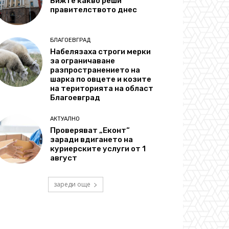
Вижте какво реши
правителството днес
БЛАГОЕВГРАД
Набелязаха строги мерки
за ограничаване
разпространението на
шарка по овцете и козите
на територията на област
Благоевград
АКТУАЛНО
Проверяват „Еконт“
заради вдигането на
куриерските услуги от 1
август
зареди още