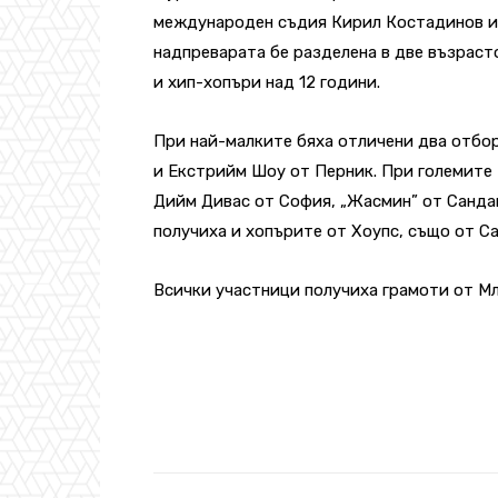
международен съдия Кирил Костадинов и 
надпреварата бе разделена в две възраст
и хип-хопъри над 12 години.
При най-малките бяха отличени два отбо
и Екстрийм Шоу от Перник. При големите 
Дийм Дивас от София, „Жасмин” от Санда
получиха и хопърите от Хоупс, също от С
Всички участници получиха грамоти от М