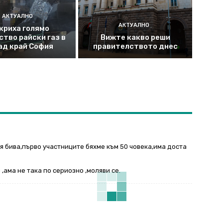
АКТУАЛНО
АКТУАЛНО
криха голямо
ство райски газ в
Вижте какво реши
ад край София
правителството днес
 я бива,първо участниците бяхме към 50 човека,има доста
,ама не така по сериозно ,моляви се.