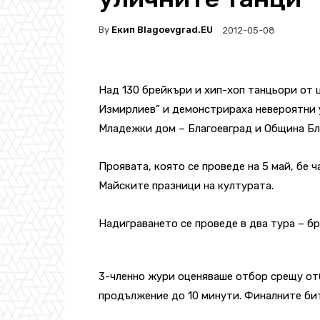
By
Екип Blagoevgrad.EU
2012-05-08
Над 130 брейкъри и хип-хоп танцьори от ц
Измирлиев” и демонстрираха невероятни у
Младежки дом – Благоевград и Община Бл
Проявата, която се проведе на 5 май, бе 
Майските празници на културата.
Надиграването се проведе в два тура – бр
3-членно жури оценяваше отбор срещу отб
продължение до 10 минути. Финалните бит