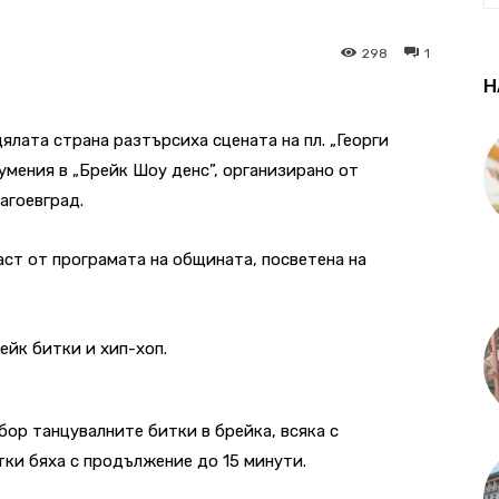
298
1
Н
ялата страна разтърсиха сцената на пл. „Георги
мения в „Брейк Шоу денс”, организирано от
агоевград.
част от програмата на общината, посветена на
ейк битки и хип-хоп.
ор танцувалните битки в брейка, всяка с
ки бяха с продължение до 15 минути.