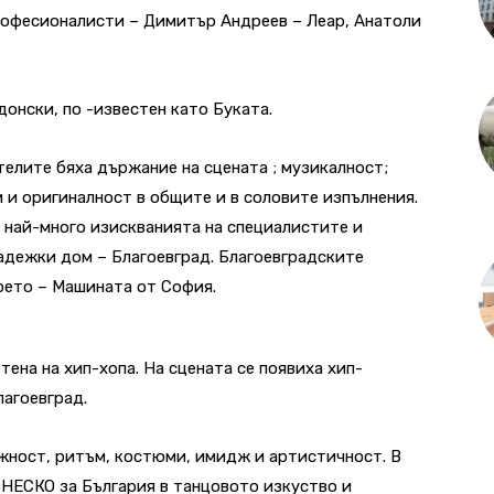
офесионалисти – Димитър Андреев – Леар, Анатоли
онски, по -известен като Буката.
елите бяха държание на сцената ; музикалност;
 и оригиналност в общите и в соловите изпълнения.
 най-много изискванията на специалистите и
адежки дом – Благоевград. Благоевградските
трето – Машината от София.
тена на хип-хопа. На сцената се появиха хип-
лагоевград.
жност, ритъм, костюми, имидж и артистичност. В
НЕСКО за България в танцовото изкуство и