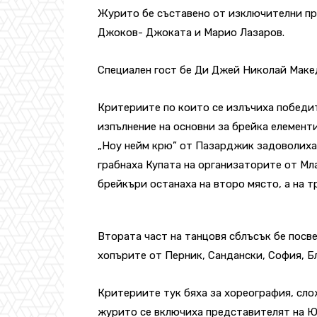
Журито бе съставено от изключителни пр
Джоков- Джоката и Марио Лазаров.
Специален гост бе Ди Джей Николай Макед
Критериите по които се излъчиха победит
изпълнение на основни за брейка елементи
„Ноу нейм крю” от Пазарджик задоволиха
грабнаха Купата на организаторите от Мл
брейкъри останаха на второ място, а на 
Втората част на танцовя сблъсък бе посве
хопърите от Перник, Сандански, София, Б
Критериите тук бяха за хореография, сло
журито се включиха представителят на Ю