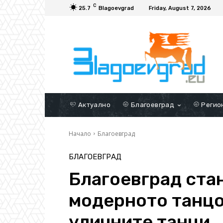
C
25.7
Blagoevgrad
Friday, August 7, 2026
Актуално
Благоевград
Регио
Начало
Благоевград
БЛАГОЕВГРАД
Благоевград стан
модерното танцо
уличните танци