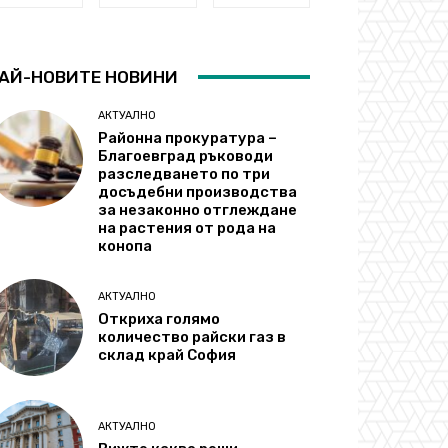
АЙ-НОВИТЕ НОВИНИ
АКТУАЛНО
Районна прокуратура –
Благоевград ръководи
разследването по три
досъдебни производства
за незаконно отглеждане
на растения от рода на
конопа
АКТУАЛНО
Откриха голямо
количество райски газ в
склад край София
АКТУАЛНО