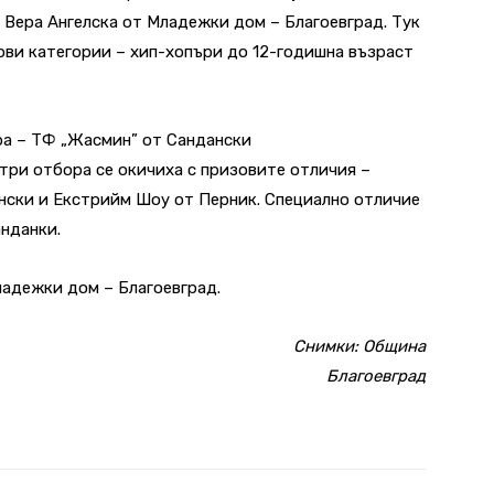
Вера Ангелска от Младежки дом – Благоевград. Тук
ови категории – хип-хопъри до 12-годишна възраст
ра – ТФ „Жасмин” от Сандански
три отбора се окичиха с призовите отличия –
нски и Екстрийм Шоу от Перник. Специално отличие
анданки.
ладежки дом – Благоевград.
Снимки: Община
Благоевград