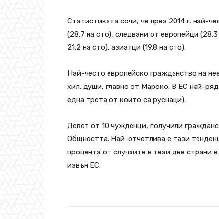
Статистиката сочи, че през 2014 г. най-ч
(28.7 на сто), следвани от европейци (28.
21.2 на сто), азиатци (19.8 на сто).
Най-често европейско гражданство на нее
хил. души, главно от Мароко. В ЕС най-ря
една трета от които са руснаци).
Девет от 10 чужденци, получили гражданс
Общността. Най-отчетлива е тази тенденци
процента от случаите в тези две страни 
извън ЕС.