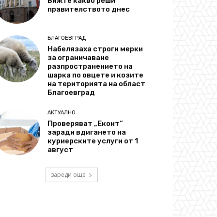
Вижте какво реши
правителството днес
БЛАГОЕВГРАД
Набелязаха строги мерки
за ограничаване
разпространението на
шарка по овцете и козите
на територията на област
Благоевград
АКТУАЛНО
Проверяват „Еконт“
заради вдигането на
куриерските услуги от 1
август
зареди още