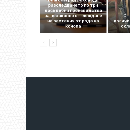
разследването по три
досъдебни производства
за незаконно отглеждане
От
на растения от рода на
количе
конопа
скл