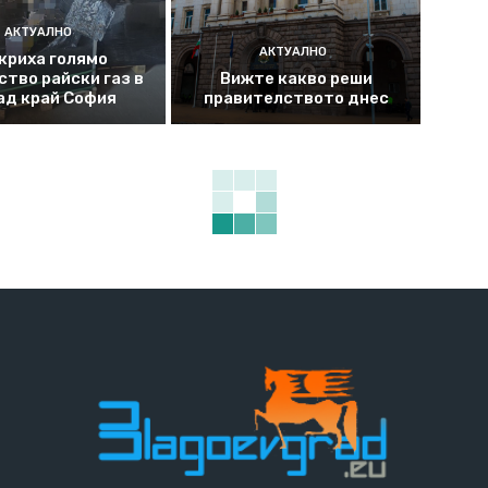
АКТУАЛНО
АКТУАЛНО
криха голямо
ство райски газ в
Вижте какво реши
ад край София
правителството днес