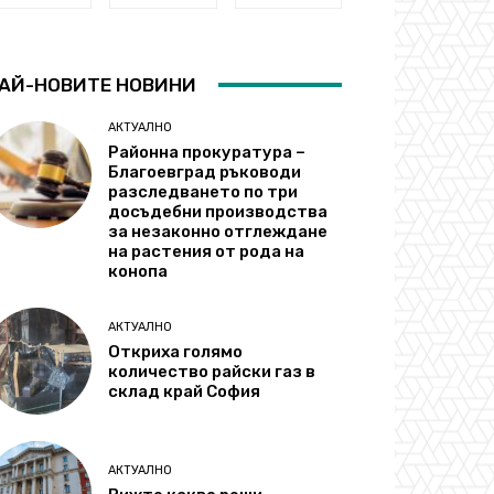
АЙ-НОВИТЕ НОВИНИ
АКТУАЛНО
Районна прокуратура –
Благоевград ръководи
разследването по три
досъдебни производства
за незаконно отглеждане
на растения от рода на
конопа
АКТУАЛНО
Откриха голямо
количество райски газ в
склад край София
АКТУАЛНО