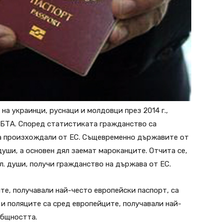
на украинци, руснаци и молдовци през 2014 г.,
 БТА. Според статистиката гражданство са
са произхождали от ЕС. Същевременно държавите от
души, а основен дял заемат мароканците. Отчита се,
ил. души, получи гражданство на държава от ЕС.
е, получавали най-често европейски паспорт, са
 и поляците са сред европейците, получавали най-
Общността.