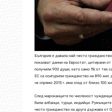
България е давала най-често гражданство 
показват данни на Евростат, цитирани от
получили 900 души, като само 1% от тях 
ЕС са осигурили гражданство на 890 хил. 
че спрямо 2013 г. има спад от близо 100 х
След мароканците по численост чужденцит
били албанци, турци, индийци. Румънците
често гражданство на друга държава от 