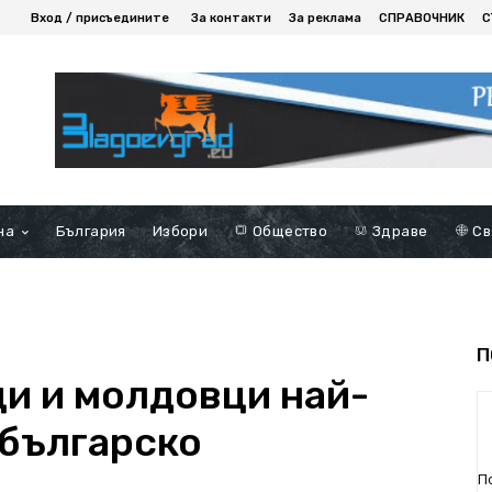
Вход / присъедините
За контакти
За реклама
СПРАВОЧНИК
С
на
България
Избори
Общество
Здраве
Св
П
ци и молдовци най-
 българско
П