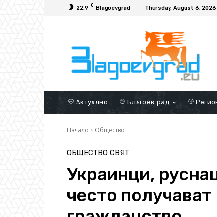
C
22.9
Blagoevgrad
Thursday, August 6, 2026
Актуално
Благоевград
Регио
Начало
Общество
ОБЩЕСТВО
СВЯТ
Украинци, русна
често получават
гражданство