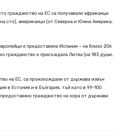
есто гражданство на ЕС са получавали африканци
3 на сто), американци (от Северна и Южна Америка,
вропейци е предоставяла Испания – на близо 206
дко гражданство е присъждала Литва (на 183 души,
тво на ЕС, са произхождали от държава извън
я в Естония и в България, тъй като в 99-100
е предоставяно гражданство на хора от държави