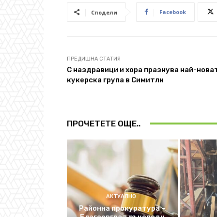
Facebook
Сподели
ПРЕДИШНА СТАТИЯ
С наздравици и хора празнува най-нова
кукерска група в Симитли
ПРОЧЕТЕТЕ ОЩЕ..
АКТУАЛНО
Районна прокуратура –
Благоевград ръководи