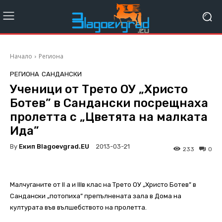
Начало
Региона
РЕГИОНА
САНДАНСКИ
Ученици от Трето ОУ „Христо
Ботев” в Сандански посрещнаха
пролетта с „Цветята на малката
Ида”
By
Екип Blagoevgrad.EU
2013-03-21
233
0
Малчуганите от II а и IIIв клас на Трето ОУ „Христо Ботев” в
Сандански „потопиха” препълнената зала в Дома на
културата във вълшебството на пролетта.