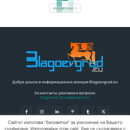
зареди още
Добре дошли в информационна агенция Blagoevgrad.eu
За контакти, реклама и въпроси:
blagoevgrad.eu@gmail.com
Сайтът използва "бисквитки" за улеснение на Вашето
сърфиране. Използвайки този сайт, Вие се съгласявате с