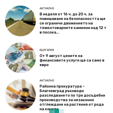
АКТУАЛНО
В неделя от 16 ч. до 20 ч. за
повишаване на безопасността ще
се ограничи движението на
тежкотоварните камиони над 12 т
в посока...
БЪЛГАРИЯ
От 9 август цените на
финансовите услуги ще са само в
евро
АКТУАЛНО
Районна прокуратура –
Благоевград ръководи
разследването по три досъдебни
производства за незаконно
отглеждане на растения от рода
на конопа