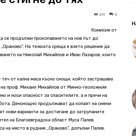
211
0
Н
Комисия от
а се продължи прокопаването на нов път до
 „Ораново”. На тежката среща е взето решение да
ването на Николай Михайлов и Иван Лазаров, които
 теч от кална маса късно снощи, който застрашава
е на проф. Михаил Михайлов от Минно-геоложкия
мо и носи опасност за спасителите, а и пречи на
абота. Денонощно продължават да копаят на смени
лят нови варианти за достигане до затрупаните
тел на Благоевградска област Муса Палев.
а на място в рудник „Ораново”, допълни Палев.