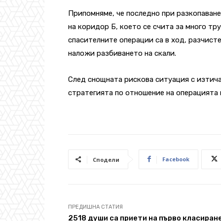
Припомняме, че последно при разкопаване
на коридор Б, което се счита за много тр
спасителните операции са в ход, разчисте
наложи разбиването на скали.
След снощната рискова ситуация с изтичан
стратегията по отношение на операцията 
Facebook
Сподели
ПРЕДИШНА СТАТИЯ
2518 души са приети на първо класиране