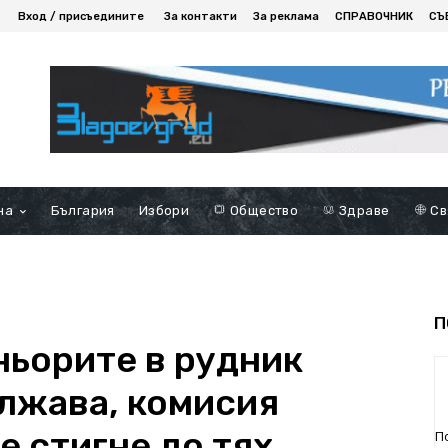
Вход / присъедините
За контакти
За реклама
СПРАВОЧНИК
СЪ
на
България
Избори
Общество
Здраве
Св
П
ньорите в рудник
лжава, комисия
е стигне до тях
П