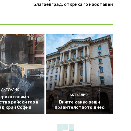
Благоевград, откриха го изоставен
АКТУАЛНО
АКТУАЛНО
криха голямо
ство райски газ в
Вижте какво реши
ад край София
правителството днес