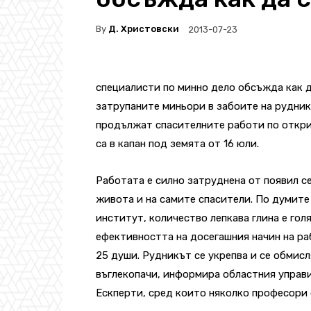
By
Д. Христовски
2013-07-23
специалисти по минно дело обсъжда как д
затрупаните миньори в забоите на рудник
продължат спасителните работи по откри
са в капан под земята от 16 юли.
Работата е силно затруднена от появил се
живота и на самите спасители. По думит
институт, количество лепкава глина е голя
ефективността на досегашния начин на р
25 души. Рудникът се укрепва и се обмис
въглекопачи, информира областния управи
Ескперти, сред които няколко професори с