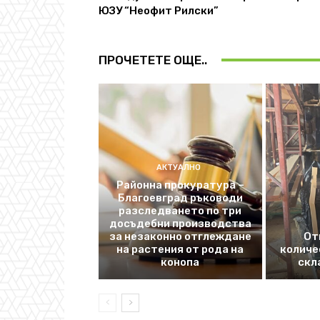
ЮЗУ “Неофит Рилски”
ПРОЧЕТЕТЕ ОЩЕ..
АКТУАЛНО
Районна прокуратура –
Благоевград ръководи
разследването по три
досъдебни производства
за незаконно отглеждане
От
на растения от рода на
количе
конопа
скл