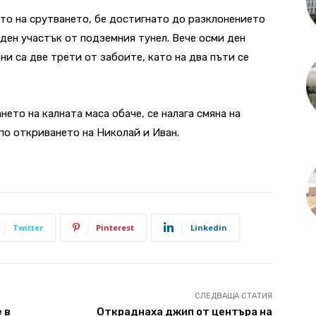
то на срутването, бе достигнато до разклонението
уден участък от подземния тунел. Вече осми ден
ни са две трети от забоите, като на два пъти се
ето на калната маса обаче, се налага смяна на
по откриването на Николай и Иван.
Twitter
Pinterest
Linkedin
СЛЕДВАЩА СТАТИЯ
 в
Откраднаха джип от центъра на