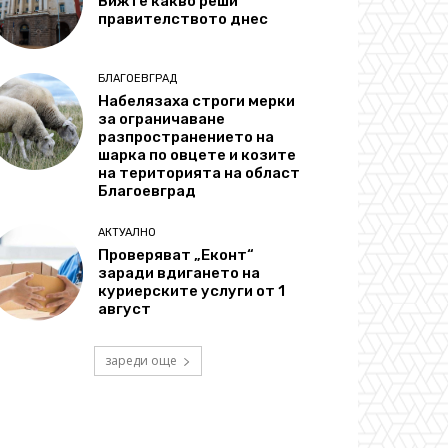
Вижте какво реши
правителството днес
БЛАГОЕВГРАД
Набелязаха строги мерки
за ограничаване
разпространението на
шарка по овцете и козите
на територията на област
Благоевград
АКТУАЛНО
Проверяват „Еконт“
заради вдигането на
куриерските услуги от 1
август
зареди още