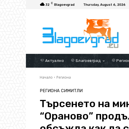
C
32
Blagoevgrad
Thursday, August 6, 2026
Актуално
Благоевград
Регио
Начало
Региона
РЕГИОНА
СИМИТЛИ
Търсенето на ми
“Ораново” продъ
обсъжда как да с