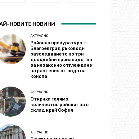
АЙ-НОВИТЕ НОВИНИ
АКТУАЛНО
Районна прокуратура –
Благоевград ръководи
разследването по три
досъдебни производства
за незаконно отглеждане
на растения от рода на
конопа
АКТУАЛНО
Откриха голямо
количество райски газ в
склад край София
АКТУАЛНО