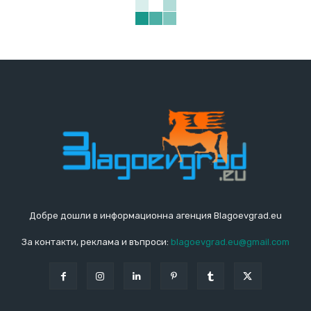
Добре дошли в информационна агенция Blagoevgrad.eu
За контакти, реклама и въпроси:
blagoevgrad.eu@gmail.com