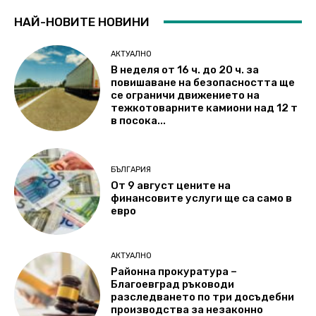
НАЙ-НОВИТЕ НОВИНИ
АКТУАЛНО
В неделя от 16 ч. до 20 ч. за
повишаване на безопасността ще
се ограничи движението на
тежкотоварните камиони над 12 т
в посока...
БЪЛГАРИЯ
От 9 август цените на
финансовите услуги ще са само в
евро
АКТУАЛНО
Районна прокуратура –
Благоевград ръководи
разследването по три досъдебни
производства за незаконно