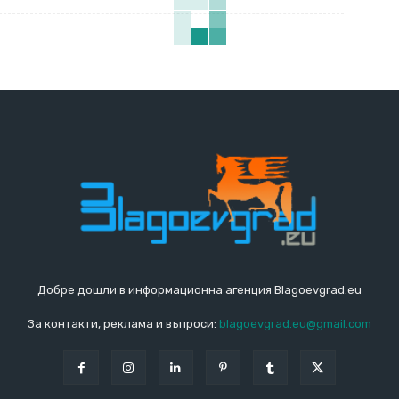
Добре дошли в информационна агенция Blagoevgrad.eu
За контакти, реклама и въпроси:
blagoevgrad.eu@gmail.com