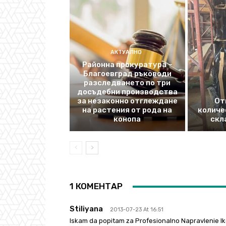
АКТУАЛНО
Районна прокуратура –
Благоевград ръководи
разследването по три
досъдебни производства
за незаконно отглеждане
От
на растения от рода на
количе
конопа
скл
1 КОМЕНТАР
Stiliyana
2013-07-23 At 16:51
Iskam da popitam za Profesionalno Napravlenie Ik