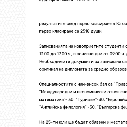
резултатите след първо класиране в Юго
първо класиране са 2518 души.
Записванията на новоприетите студенти се
13.00 до 17.00 ч., в почивни дни от 09.00 ч. 
Необходимите документи за записване са 
оригинал на дипломата за средно образов
Специалностите с най-висок бал са “Прав
“Международни и икономически отношения
математика”- 30, “Туризъм”-30, “Европей
“Английска филология” -30, “Българска фи
На 25-ти юли ще бъдат обявени и местата