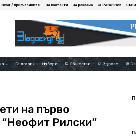
Вход / присъедините
За контакти
За реклама
СПРАВОЧНИК
СЪБИ
на
България
Избори
Общество
Здраве
Св
П
ети на първо
 “Неофит Рилски”
П