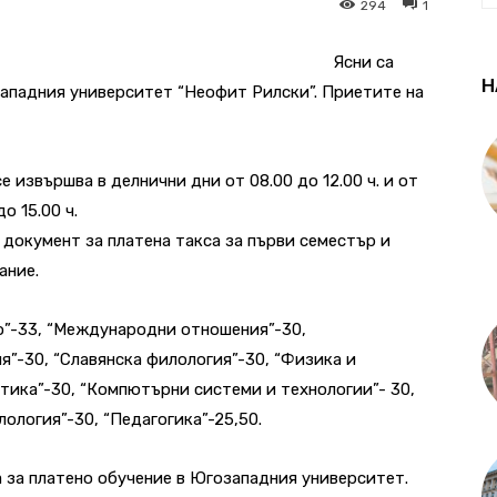
294
1
Ясни са
Н
западния университет “Неофит Рилски”. Приетите на
 извършва в делнични дни от 08.00 до 12.00 ч. и от
до 15.00 ч.
документ за платена такса за първи семестър и
ание.
о”-33, “Международни отношения”-30,
”-30, “Славянска филология”-30, “Физика и
стика”-30, “Компютърни системи и технологии”- 30,
лология”-30, “Педагогика”-25,50.
 за платено обучение в Югозападния университет.