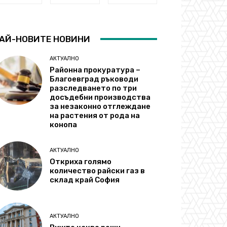
АЙ-НОВИТЕ НОВИНИ
АКТУАЛНО
Районна прокуратура –
Благоевград ръководи
разследването по три
досъдебни производства
за незаконно отглеждане
на растения от рода на
конопа
АКТУАЛНО
Откриха голямо
количество райски газ в
склад край София
АКТУАЛНО