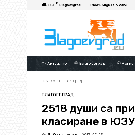
C
31.4
Blagoevgrad
Friday, August 7, 2026
Актуално
Благоевград
Регио
Начало
Благоевград
БЛАГОЕВГРАД
2518 души са при
класиране в ЮЗУ
By
Д. Христовски
2013-07-23