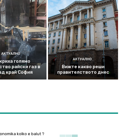
АКТУАЛНО
АКТУАЛНО
криха голямо
ство райски газ в
Вижте какво реши
ад край София
правителството днес
onomika kolko e balut ?