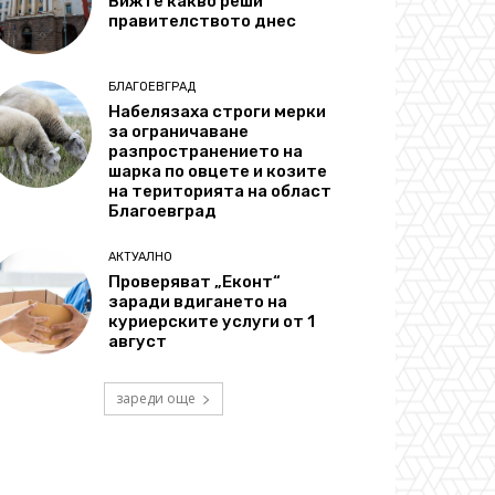
Вижте какво реши
правителството днес
БЛАГОЕВГРАД
Набелязаха строги мерки
за ограничаване
разпространението на
шарка по овцете и козите
на територията на област
Благоевград
АКТУАЛНО
Проверяват „Еконт“
заради вдигането на
куриерските услуги от 1
август
зареди още