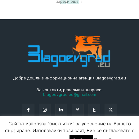
зареди още
Добре дошли в информационна агенция Blagoevgrad.eu
За контакти, реклама и въпроси:
blagoevgrad.eu@gmail.com
Сайтът използва "бисквитки" за улеснение на Вашето
сърфиране. Използвайки този сайт, Вие се съгласявате с
© Blagoevgrad.EU 2010 - 2026
Общи условия
|