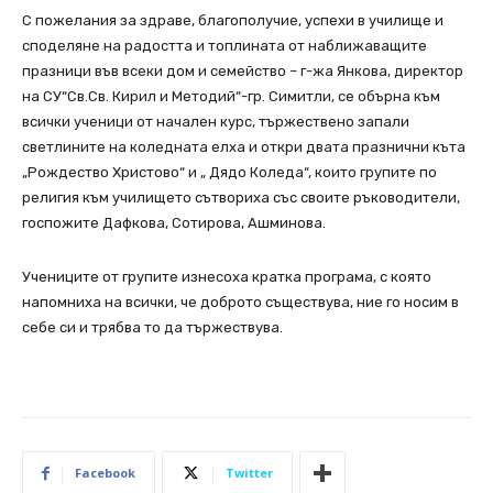
С пожелания за здраве, благополучие, успехи в училище и
споделяне на радостта и топлината от наближаващите
празници във всеки дом и семейство – г-жа Янкова, директор
на СУ“Св.Св. Кирил и Методий“-гр. Симитли, се обърна към
всички ученици от начален курс, тържествено запали
светлините на коледната елха и откри двата празнични къта
„Рождество Христово“ и „ Дядо Коледа“, които групите по
религия към училището сътвориха със своите ръководители,
госпожите Дафкова, Сотирова, Ашминова.
Учениците от групите изнесоха кратка програма, с която
напомниха на всички, че доброто съществува, ние го носим в
себе си и трябва то да тържествува.
Facebook
Twitter