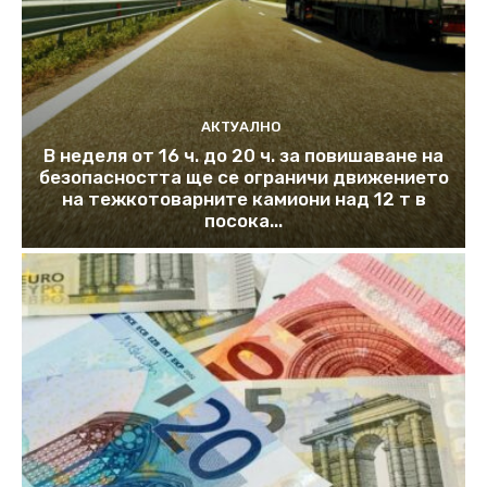
АКТУАЛНО
В неделя от 16 ч. до 20 ч. за повишаване на
безопасността ще се ограничи движението
на тежкотоварните камиони над 12 т в
посока...