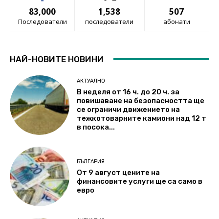
83,000
1,538
507
Последователи
последователи
абонати
НАЙ-НОВИТЕ НОВИНИ
АКТУАЛНО
В неделя от 16 ч. до 20 ч. за
повишаване на безопасността ще
се ограничи движението на
тежкотоварните камиони над 12 т
в посока...
БЪЛГАРИЯ
От 9 август цените на
финансовите услуги ще са само в
евро