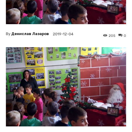
By
Денислав Лазаров
2019-12-04
205
0