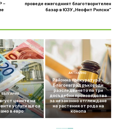
Р –
проведе ежегодният благотворителен
ие
базар в ЮЗУ „Неофит Рилски“
АКТУАЛНО
Районна прокуратура –
Благоевград ръководи
разследването по три
БЪЛГАРИЯ
досъдебни производства
август цените на
за незаконно отглеждане
вите услуги ще са
на растения от рода на
само в евро
конопа