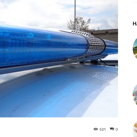
Н
521
0