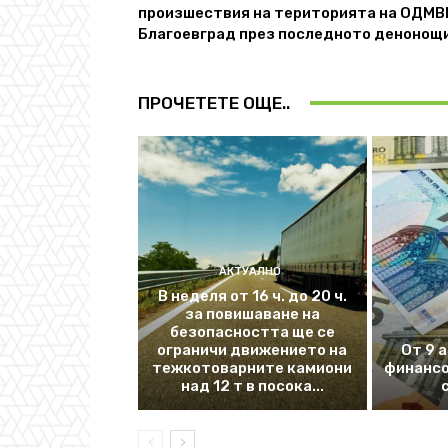
произшествия на територията на ОДМВ
Благоевград през последното денонощ
ПРОЧЕТЕТЕ ОЩЕ..
АКТУАЛНО
В неделя от 16 ч. до 20 ч.
за повишаване на
безопасността ще се
ограничи движението на
От 9 
тежкотоварните камиони
финансо
над 12 т в посока...