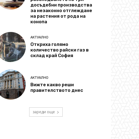
досъдебни производства
за незаконно отглеждане
на растения от рода на
конопа
АКТУАЛНО
Откриха голямо
количество райски газ в
склад край София
АКТУАЛНО
Вижте какво реши
правителството днес
зареди още