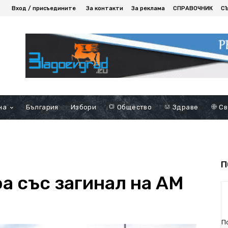
Вход / присъедините
За контакти
За реклама
СПРАВОЧНИК
С
на
България
Избори
Общество
Здраве
Св
П
а със загинал на АМ
П