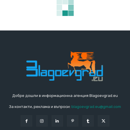
Добре дошли в информационна агенция Blagoevgrad.eu
За контакти, реклама и въпроси:
blagoevgrad.eu@gmail.com