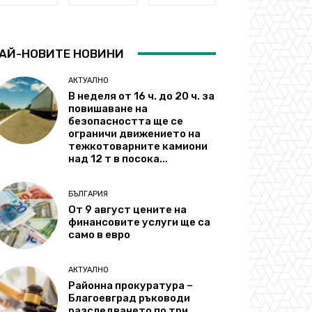
АЙ-НОВИТЕ НОВИНИ
АКТУАЛНО
В неделя от 16 ч. до 20 ч. за
повишаване на
безопасността ще се
ограничи движението на
тежкотоварните камиони
над 12 т в посока...
БЪЛГАРИЯ
От 9 август цените на
финансовите услуги ще са
само в евро
АКТУАЛНО
Районна прокуратура –
Благоевград ръководи
разследването по три