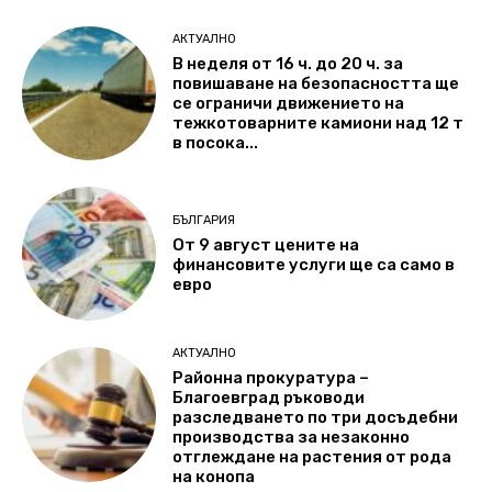
АКТУАЛНО
В неделя от 16 ч. до 20 ч. за
повишаване на безопасността ще
се ограничи движението на
тежкотоварните камиони над 12 т
в посока...
БЪЛГАРИЯ
От 9 август цените на
финансовите услуги ще са само в
евро
АКТУАЛНО
Районна прокуратура –
Благоевград ръководи
разследването по три досъдебни
производства за незаконно
отглеждане на растения от рода
на конопа