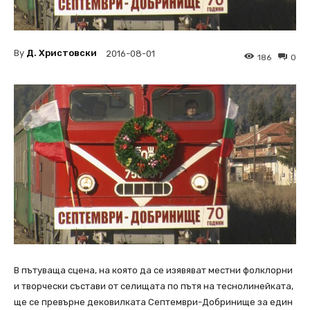
By
Д. Христовски
2016-08-01
186
0
В пътуваща сцена, на която да се изявяват местни фолклорни
и творчески състави от селищата по пътя на теснолинейката,
ще се превърне дековилката Септември-Добринище за един