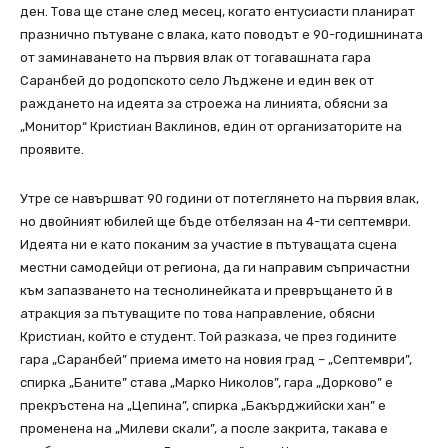
ден. Това ще стане след месец, когато ентусиасти планират
празнично пътуване с влака, като поводът е 90-годишнината
от заминаването на първия влак от тогавашната гара
Саранбей до родопското село Лъджене и един век от
раждането на идеята за строежа на линията, обясни за
„Монитор“ Кристиан Ваклинов, един от организаторите на
проявите.
Утре се навършват 90 години от потеглянето на първия влак,
но двойният юбилей ще бъде отбелязан на 4-ти септември.
Идеята ни е като поканим за участие в пътуващата сцена
местни самодейци от региона, да ги направим съпричастни
към запазването на теснолинейката и превръщането й в
атракция за пътуващите по това направление, обясни
Кристиан, който е студент. Той разказа, че през годините
гара „Саранбей” приема името на новия град – „Септември”,
спирка „Баните” става „Марко Николов”, гара „Дорково” е
прекръстена на „Цепина”, спирка „Бакърджийски хан” е
променена на „Милеви скали”, а после закрита, такава е