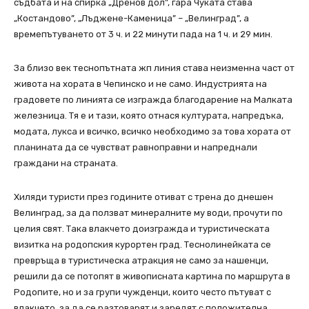
съдбата и на спирка „Дренов дол”, гара Чуката става
„Костандово”, „Лъджене-Каменица” – „Велинград”, а
времепътуването от 3 ч. и 22 минути пада на 1 ч. и 29 мин.
За близо век теснопътната жп линия става неизменна част от
живота на хората в Чепинско и не само. Индустрията на
градовете по линията се изгражда благодарение на Малката
железница. Тя е и тази, която отнася културата, напредъка,
модата, лукса и всичко, всичко необходимо за това хората от
планината да се чувстват равноправни и напреднали
граждани на страната.
Хиляди туристи през годините отиват с трена до днешен
Велинград, за да ползват минералните му води, прочути по
целия свят. Така влакчето доизгражда и туристическата
визитка на родопския курортен град. Теснолинейката се
превръща в туристическа атракция не само за нашенци,
решили да се потопят в живописната картина по маршрута в
Родопите, но и за групи чужденци, които често пътуват с
влакчето, за да се разтоварят и заредят с положителна