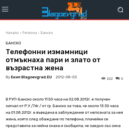
Начало
Региона
Банско
БАНСКО
Телефонни измамници
отмъкнаха пари и злато oт
възрастна жена
By
Екип Blagoevgrad.EU
2012-08-03
222
0
В РУП-Банско около 11:50 часа на 02.08.2012г. е получен
сигнал от Р.У./74г./ от гр. Банско за това, че около 13:30 часа
на 01.08.2012г. е въведена в заблуждение от непозната за нея
жена, която след обаждане по телефона, плачейки се
представила за нейна снаха и съобщила, че заедно със сина