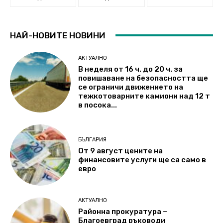
НАЙ-НОВИТЕ НОВИНИ
АКТУАЛНО
В неделя от 16 ч. до 20 ч. за
повишаване на безопасността ще
се ограничи движението на
тежкотоварните камиони над 12 т
в посока...
БЪЛГАРИЯ
От 9 август цените на
финансовите услуги ще са само в
евро
АКТУАЛНО
Районна прокуратура –
Благоевград ръководи