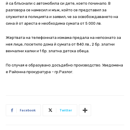
й са блъснали с автомобила си дете, което починало. В
разговора се намесил и мъж, който се представил за
служител в полицията и заявил, че за освобождаването на
сина й от ареста е необходима сумата от 5 000 лв.
Жертвата на телефонната измама предала на непознато за
нея лице, посетило дома й сумата от 840 лв., 2 бр. златни
венчални халки и 1 бр. златна детска обеца.
По случая е образувано досъдебно производство. Уведомена
е Районна прокуратура – гр.Разлог.
Facebook
Twitter