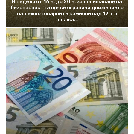
В неделя от 16 ч. до 20 ч. за повишаване на
безопасността ще се ограничи движението
на тежкотоварните камиони над 12 т в
посока...