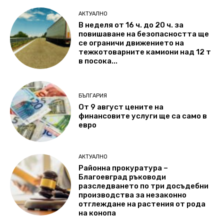
АКТУАЛНО
В неделя от 16 ч. до 20 ч. за
повишаване на безопасността ще
се ограничи движението на
тежкотоварните камиони над 12 т
в посока...
БЪЛГАРИЯ
От 9 август цените на
финансовите услуги ще са само в
евро
АКТУАЛНО
Районна прокуратура –
Благоевград ръководи
разследването по три досъдебни
производства за незаконно
отглеждане на растения от рода
на конопа