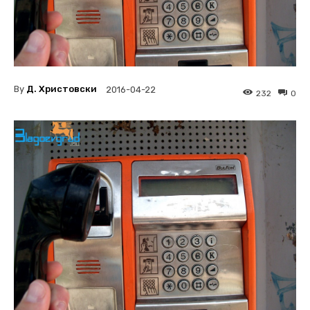
By
Д. Христовски
2016-04-22
232
0