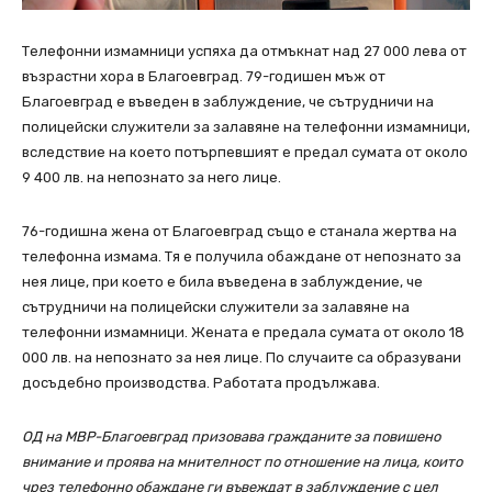
Телефонни измамници успяха да отмъкнат над 27 000 лева от
възрастни хора в Благоевград. 79-годишен мъж от
Благоевград е въведен в заблуждение, че сътрудничи на
полицейски служители за залавяне на телефонни измамници,
вследствие на което потърпевшият е предал сумата от около
9 400 лв. на непознато за него лице.
76-годишна жена от Благоевград също е станалa жертва на
телефонна измама. Tя е получила обaждане от непознато за
нея лице, при което е била въведена в заблуждение, че
сътрудничи на полицейски служители за залавяне на
телефонни измамници. Жената е предала сумата от около 18
000 лв. на непознато за нея лице. По случаите са образувани
досъдебно производства. Работата продължава.
ОД на МВР-Благоевград призовава гражданите за повишено
внимание и проява на мнителност по отношение на лица, които
чрез телефонно обаждане ги въвеждат в заблуждение с цел