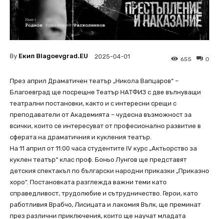
By
Екип Blagoevgrad.EU
2025-04-01
655
0
През април Драматичен театър „Никола Вапцаров“ –
Благоевград ще посрещне Театър НАТФИЗ с две вълнуващи
театрални постановки, както и с интересни срещи с
преподаватели от Академията – чудесна възможност за
всички, които се интересуват от професионално развитие в
сферата на драматичния и кукления театър.
На 11 април от 11:00 часа студентите IV курс „Актьорство за
куклен театър“ клас проф. Боньо Лунгов ще представят
детския спектакъл по български народни приказки „Приказно
хоро“. Постановката разглежда важни теми като
справедливост, трудолюбие и сътрудничество. Герои, като
работливия Врабчо, Лисицата и лакомия Вълк, ще преминат
през различни приключения, които ще научат младата