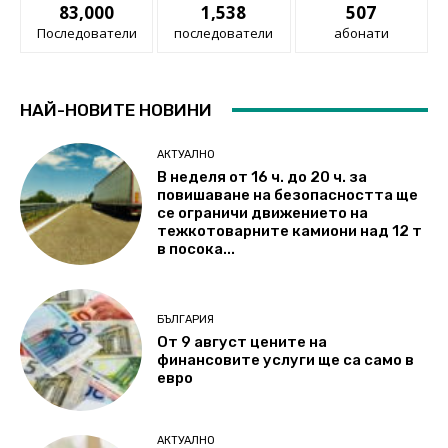
83,000
1,538
507
Последователи
последователи
абонати
НАЙ-НОВИТЕ НОВИНИ
АКТУАЛНО
В неделя от 16 ч. до 20 ч. за
повишаване на безопасността ще
се ограничи движението на
тежкотоварните камиони над 12 т
в посока...
БЪЛГАРИЯ
От 9 август цените на
финансовите услуги ще са само в
евро
АКТУАЛНО