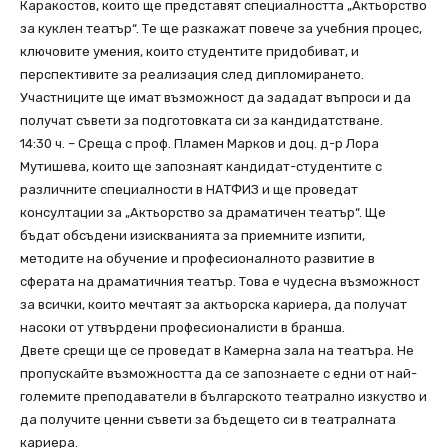
Каракостов, които ще представят специалността „Актьорство
за куклен театър“. Те ще разкажат повече за учебния процес,
ключовите умения, които студентите придобиват, и
перспективите за реализация след дипломирането.
Участниците ще имат възможност да зададат въпроси и да
получат съвети за подготовката си за кандидатстване.
14:30 ч. – Среща с проф. Пламен Марков и доц. д-р Лора
Мутишева, които ще запознаят кандидат-студентите с
различните специалности в НАТФИЗ и ще проведат
консултации за „Актьорство за драматичен театър“. Ще
бъдат обсъдени изискванията за приемните изпити,
методите на обучение и професионалното развитие в
сферата на драматичния театър. Това е чудесна възможност
за всички, които мечтаят за актьорска кариера, да получат
насоки от утвърдени професионалисти в бранша.
Двете срещи ще се проведат в Камерна зала на театъра. Не
пропускайте възможността да се запознаете с едни от най-
големите преподаватели в българското театрално изкуство и
да получите ценни съвети за бъдещето си в театралната
кариера.