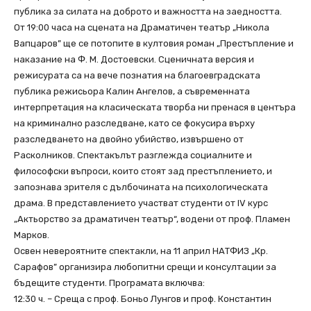
публика за силата на доброто и важността на заедността.
От 19:00 часа на сцената на Драматичен театър „Никола
Вапцаров” ще се потопите в култовия роман „Престъпление и
наказание на Ф. М. Достоевски. Сценичната версия и
режисурата са на вече познатия на благоевградската
публика режисьора Калин Ангелов, а съвременната
интерпретация на класическата творба ни пренася в центъра
на криминално разследване, като се фокусира върху
разследването на двойно убийство, извършено от
Расколников. Спектакълът разглежда социалните и
философски въпроси, които стоят зад престъплението, и
запознава зрителя с дълбочината на психологическата
драма. В представлението участват студенти от IV курс
„Актьорство за драматичен театър“, водени от проф. Пламен
Марков.
Освен невероятните спектакли, на 11 април НАТФИЗ „Кр.
Сарафов” организира любопитни срещи и консултации за
бъдещите студенти. Програмата включва:
12:30 ч. – Среща с проф. Боньо Лунгов и проф. Константин