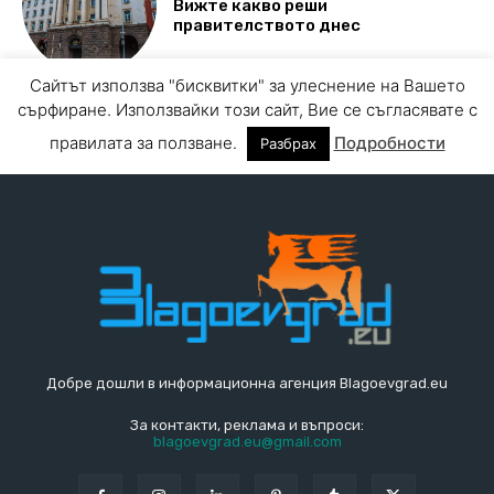
Добре дошли в информационна агенция Blagoevgrad.eu
За контакти, реклама и въпроси:
blagoevgrad.eu@gmail.com