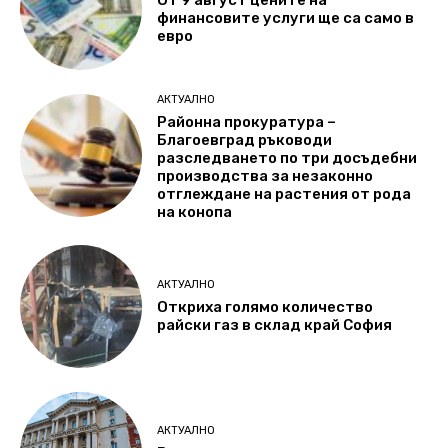
От 9 август цените на
финансовите услуги ще са само в
евро
АКТУАЛНО
Районна прокуратура –
Благоевград ръководи
разследването по три досъдебни
производства за незаконно
отглеждане на растения от рода
на конопа
АКТУАЛНО
Откриха голямо количество
райски газ в склад край София
АКТУАЛНО