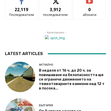
22,119
3,912
0
Последователи
последователи
абонати
- Advertisement -
LATEST ARTICLES
АКТУАЛНО
В неделя от 16 ч. до 20 ч. за
повишаване на безопасността ще
се ограничи движението на
тежкотоварните камиони над 12 т
в посока...
БЪЛГАРИЯ