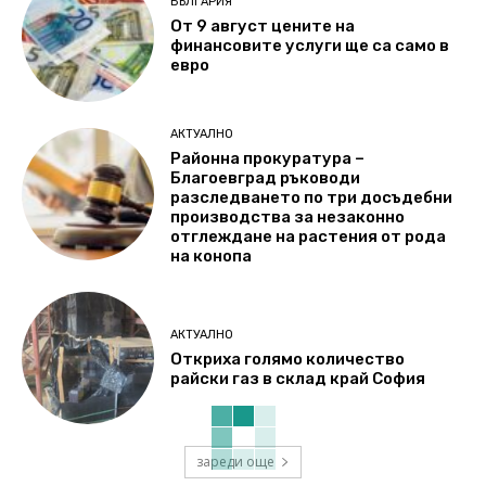
БЪЛГАРИЯ
От 9 август цените на
финансовите услуги ще са само в
евро
АКТУАЛНО
Районна прокуратура –
Благоевград ръководи
разследването по три досъдебни
производства за незаконно
отглеждане на растения от рода
на конопа
АКТУАЛНО
Откриха голямо количество
райски газ в склад край София
зареди още