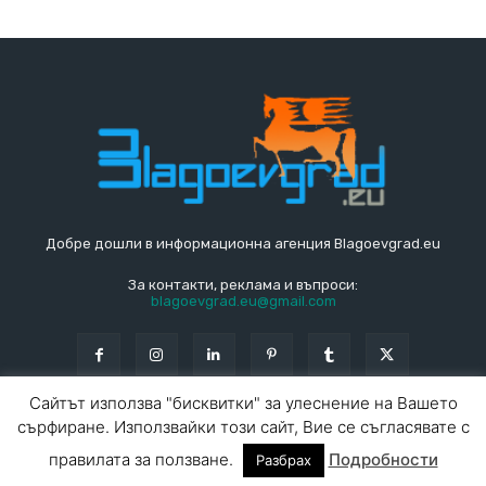
Добре дошли в информационна агенция Blagoevgrad.eu
За контакти, реклама и въпроси:
blagoevgrad.eu@gmail.com
Сайтът използва "бисквитки" за улеснение на Вашето
сърфиране. Използвайки този сайт, Вие се съгласявате с
© Blagoevgrad.EU 2010 - 2026
Общи условия
|
правилата за ползване.
Подробности
Разбрах
За контакти
За реклама
СПРАВОЧНИК
СЪБИТИЯ