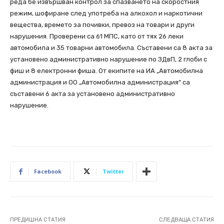
реда бе извършван контрол за спазването на скоростния
режим, шофиране след употреба на алкохол и наркотични
вещества, времето за почивки, превоз на товари и други
нарушения. Проверени са 61 МПС, като от тях 26 леки
автомобила и 35 товарни автомобила. Съставени са 8 акта за
установено административно нарушение по ЗДвП, 2 глоби с
фиш и 8 електронни фиша. От екипите на ИА „Автомобилна
администрация и ОО „Автомобилна администрация“ са
съставени 6 акта за установено административно
нарушение.
Facebook
Twitter
ПРЕДИШНА СТАТИЯ
СЛЕДВАЩА СТАТИЯ