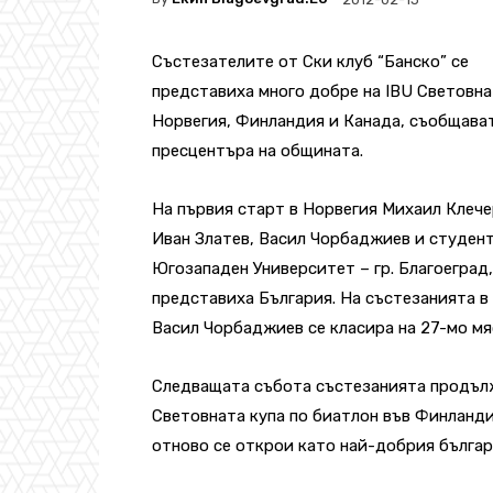
Състезателите от Ски клуб “Банско” се
представиха много добре на IBU Световна
Норвегия, Финландия и Канада, съобщава
пресцентъра на общината.
На първия старт в Норвегия Михаил Клече
Иван Златев, Васил Чорбаджиев и студент
Югозападен Университет – гр. Благоеград,
представиха България. На състезанията в
Васил Чорбаджиев се класира на 27-мо мяс
Следващата събота състезанията продълж
Световната купа по биатлон във Финланди
отново се открои като най-добрия българ