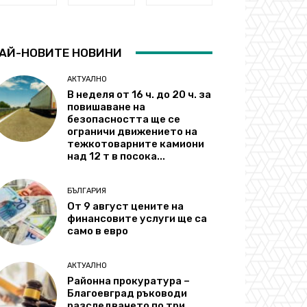
АЙ-НОВИТЕ НОВИНИ
АКТУАЛНО
В неделя от 16 ч. до 20 ч. за
повишаване на
безопасността ще се
ограничи движението на
тежкотоварните камиони
над 12 т в посока...
БЪЛГАРИЯ
От 9 август цените на
финансовите услуги ще са
само в евро
АКТУАЛНО
Районна прокуратура –
Благоевград ръководи
разследването по три