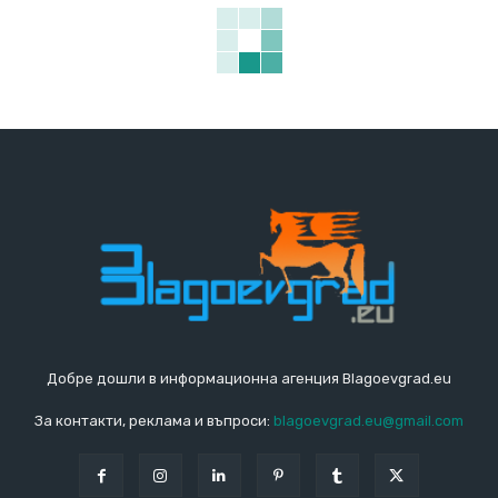
Добре дошли в информационна агенция Blagoevgrad.eu
За контакти, реклама и въпроси:
blagoevgrad.eu@gmail.com