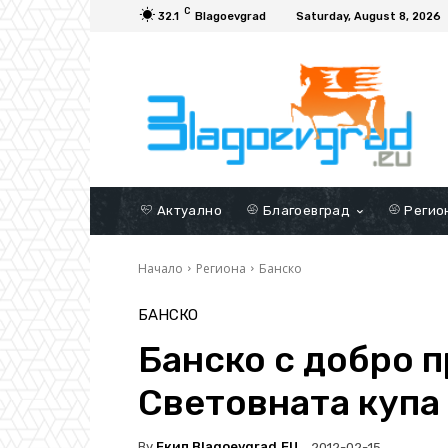
C
32.1
Blagoevgrad
Saturday, August 8, 2026
Актуално
Благоевград
Регио
Начало
Региона
Банско
БАНСКО
Банско с добро 
Световната купа
By
Екип Blagoevgrad.EU
2012-02-15