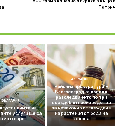
800 грама канабис откриха в къща в
за
Петрич
АКТУАЛНО
Районна прокуратура –
Благоевград ръководи
разследването по три
БЪЛГАРИЯ
досъдебни производства
август цените на
за незаконно отглеждане
вите услуги ще са
на растения от рода на
само в евро
конопа