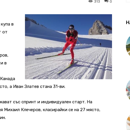
313
0
Н
 купа в
т от
ров,
и в
 Канада
то, а Иван Златев стана 31-ви.
ават със спринт и индивидуален старт. На
я Михаил Клечеров, класирайки се на 27 място,
ин.