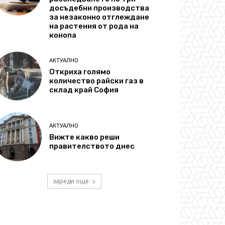
досъдебни производства
за незаконно отглеждане
на растения от рода на
конопа
АКТУАЛНО
Откриха голямо
количество райски газ в
склад край София
АКТУАЛНО
Вижте какво реши
правителството днес
зареди още