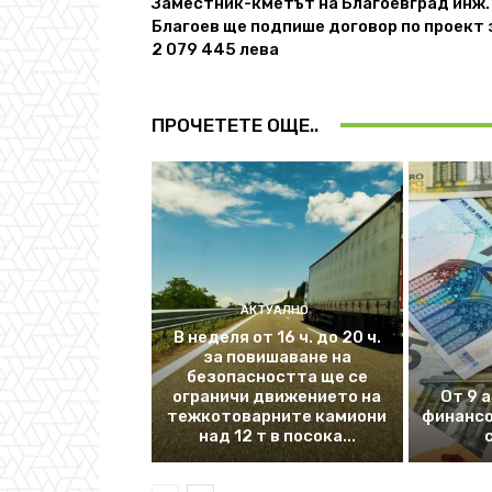
Заместник-кметът на Благоевград инж.
Благоев ще подпише договор по проект 
2 079 445 лева
ПРОЧЕТЕТЕ ОЩЕ..
АКТУАЛНО
В неделя от 16 ч. до 20 ч.
за повишаване на
безопасността ще се
ограничи движението на
От 9 
тежкотоварните камиони
финансо
над 12 т в посока...