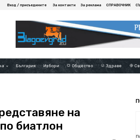
Вход / присъедините
За контакти
За реклама
СПРАВОЧНИК
С
на
България
Избори
Общество
Здраве
Св
П
представяне на
 по биатлон
П