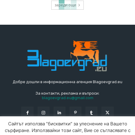
зареди още
Добре дошли в информационна агенция Blagoevgrad.eu
За контакти, реклама и въпроси:
blagoevgrad.eu@gmail.com
Сайтът използва "бисквитки" за улеснение на Вашето
сърфиране. Използвайки този сайт, Вие се съгласявате с