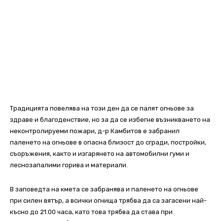
Традицията повелява на този ден да се палят огньове за
здраве и благоденствие, но за да се избегне възникването на
неконтролируеми пожари, д-р Камбитов е забранил
паленето на огньове в опасна близост до сгради, постройки,
съоръжения, както и изгарянето на автомобилни гуми и
леснозапалими горива и материали.
В заповедта на кмета се забранява и паленето на огньове
при силен вятър, а всички огнища трябва да са загасени най-
късно до 21.00 часа, като това трябва да става при