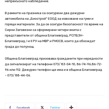
непрекъснато наблюдение.
В рамките на празника са осигурени два дежурни
автомобила на „Биострой” ЕООД за извозване на гуми и
горящи материали. За да се осигури безопасност по време на
Сирни Заговезни са сформирани четири екипа с
представители от община Благоевград, РСПБЗН-
Благоевград, I и II РУ на МВР и РИОСВ, които да обхождат
града до полунощ.
Община Благоевград призовава гражданите при нередности
да сигнализират на телефони 073/ 83-04-10, 86-74-96,86-72-
96 или 112. Дежурен телефон ще има и в община Благоевград
– 073/ 88-44-06.
Facebook
Twitter