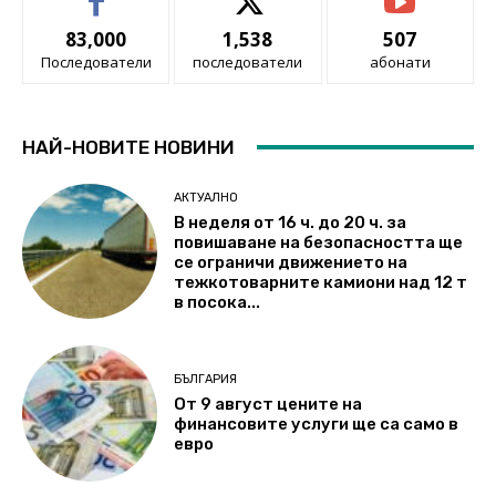
83,000
1,538
507
Последователи
последователи
абонати
НАЙ-НОВИТЕ НОВИНИ
АКТУАЛНО
В неделя от 16 ч. до 20 ч. за
повишаване на безопасността ще
се ограничи движението на
тежкотоварните камиони над 12 т
в посока...
БЪЛГАРИЯ
От 9 август цените на
финансовите услуги ще са само в
евро