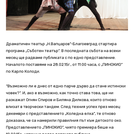
Драматичен театър „Н.Вапцаров”-Благоевград стартира
програма „Съботен театър”. В последната събота на всеки
месец ще радваме публиката с по едно представление.
Началото поставяме на 28.02.15г., от 11:00 часа, с „ПИНОКИО”
по Карло Колоди.
“Възможно ли е днес от едно парче дърво да стане истински
човек?”. И, ако е възможно, как точно става това, ще ни
разкажат Огнян Спиров и Биляна Дилкова, които отново
влизат в творчески тандем. След техния успех през месец
декември с представлението „Коледна елха”, те отново
доказаха, че са намерили правилния път към детското око.
Представлението „ПИНОКИО”, чиято премиера беше на