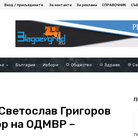
Вход / присъедините
За контакти
За реклама
СПРАВОЧНИК
СЪ
на
България
Избори
Общество
Здраве
Св
П
Светослав Григоров
ор на ОДМВР –
П