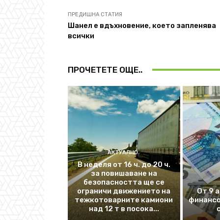
ПРЕДИШНА СТАТИЯ
Шанел е вдъхновение, което запленява
всички
ПРОЧЕТЕТЕ ОЩЕ..
АКТУАЛНО
В неделя от 16 ч. до 20 ч.
за повишаване на
безопасността ще се
ограничи движението на
От 9 
тежкотоварните камиони
финансо
над 12 т в посока...