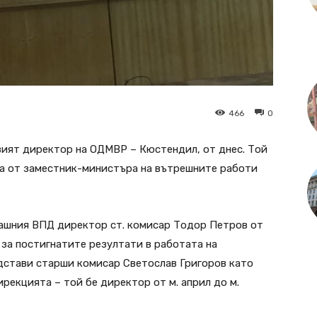
466
0
вият директор на ОДМВР – Кюстендил, от днес. Той
та от заместник-министъра на вътрешните работи
гашния ВПД директор ст. комисар Тодор Петров от
 за постигнатите резултати в работата на
дстави старши комисар Светослав Григоров като
рекцията – той бе директор от м. април до м.