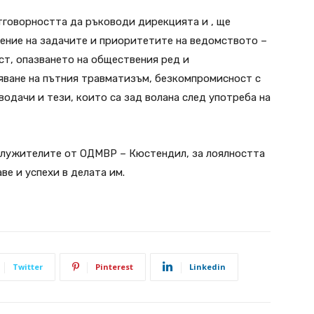
отговорността да ръководи дирекцията и , ще
нение на задачите и приоритетите на ведомството –
т, опазването на обществения ред и
яване на пътния травматизъм, безкомпромисност с
одачи и тези, които са зад волана след употреба на
служителите от ОДМВР – Кюстендил, за лоялността
ве и успехи в делата им.
Twitter
Pinterest
Linkedin