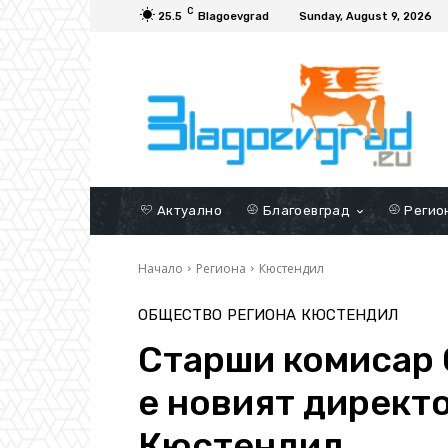
C
25.5
Blagoevgrad
Sunday, August 9, 2026
Актуално
Благоевград
Регио
Начало
Региона
Кюстендил
ОБЩЕСТВО
РЕГИОНА
КЮСТЕНДИЛ
Старши комисар 
е новият директ
Кюстендил