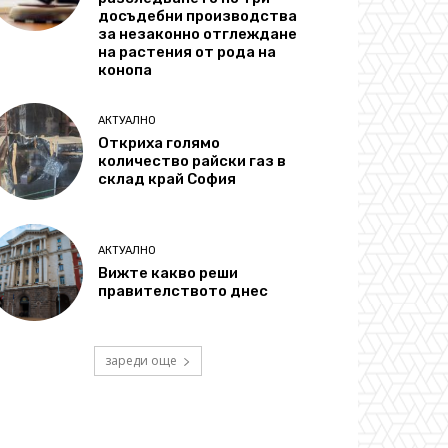
досъдебни производства
за незаконно отглеждане
на растения от рода на
конопа
АКТУАЛНО
Откриха голямо
количество райски газ в
склад край София
АКТУАЛНО
Вижте какво реши
правителството днес
зареди още