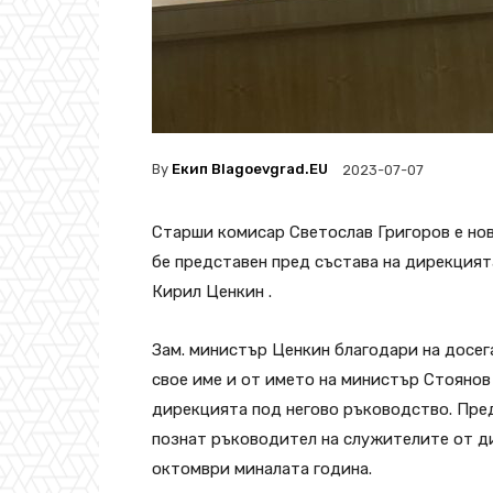
By
Екип Blagoevgrad.EU
2023-07-07
Старши комисар Светослав Григоров е но
бе представен пред състава на дирекция
Кирил Ценкин .
Зам. министър Ценкин благодари на досе
свое име и от името на министър Стоянов
дирекцията под негово ръководство. Пре
познат ръководител на служителите от ди
октомври миналата година.