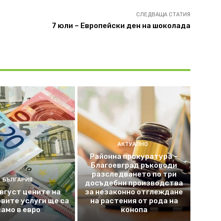
СЛЕДВАЩА СТАТИЯ
7 юли – Европейски ден на шоколада
АКТУАЛНО
Районна прокуратура –
Благоевград ръководи
разследването по три
БЪЛГАРИЯ
досъдебни производства
август цените на
за незаконно отглеждане
вите услуги ще са
на растения от рода на
само в евро
конопа