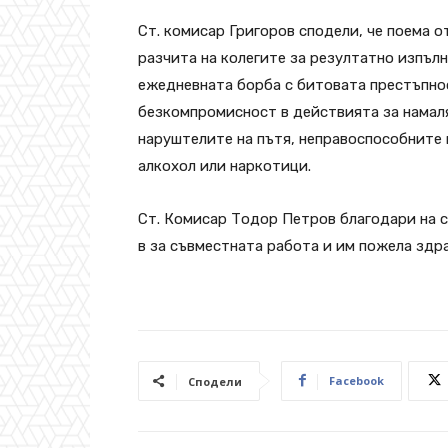
Ст. комисар Григоров сподели, че поема 
разчита на колегите за резултатно изпъл
ежедневната борба с битовата престъпнос
безкомпромисност в действията за намал
наруштелите на пътя, неправоспособните в
алкохол или наркотици.
Ст. Комисар Тодор Петров благодари на 
в за съвместната работа и им пожела здра
Facebook
Сподели