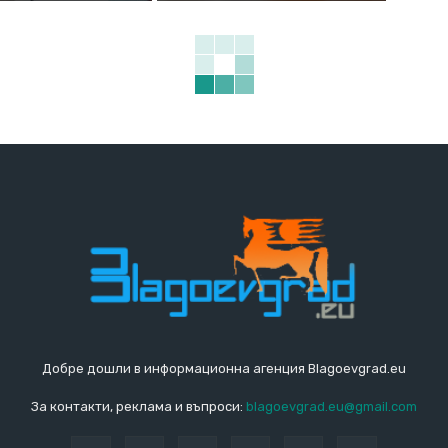
Добре дошли в информационна агенция Blagoevgrad.eu
За контакти, реклама и въпроси:
blagoevgrad.eu@gmail.com