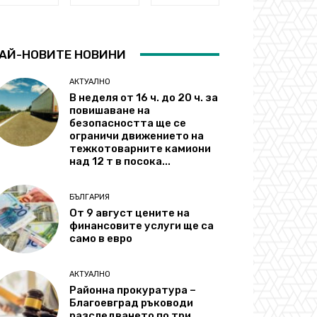
АЙ-НОВИТЕ НОВИНИ
АКТУАЛНО
В неделя от 16 ч. до 20 ч. за
повишаване на
безопасността ще се
ограничи движението на
тежкотоварните камиони
над 12 т в посока...
БЪЛГАРИЯ
От 9 август цените на
финансовите услуги ще са
само в евро
АКТУАЛНО
Районна прокуратура –
Благоевград ръководи
разследването по три