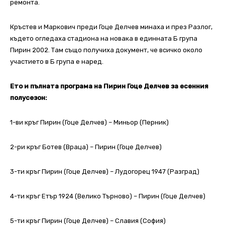
ремонта.
Кръстев и Маркович преди Гоце Делчев минаха и през Разлог,
където огледаха стадиона на новака в единната Б група
Пирин 2002. Там също получиха документ, че всичко около
участието в Б група е наред.
Ето и пълната програма на Пирин Гоце Делчев за есенния
полусезон:
1-ви кръг Пирин (Гоце Делчев) – Миньор (Перник)
2-ри кръг Ботев (Враца) – Пирин (Гоце Делчев)
3-ти кръг Пирин (Гоце Делчев) – Лудогорец 1947 (Разград)
4-ти кръг Етър 1924 (Велико Търново) – Пирин (Гоце Делчев)
5-ти кръг Пирин (Гоце Делчев) – Славия (София)