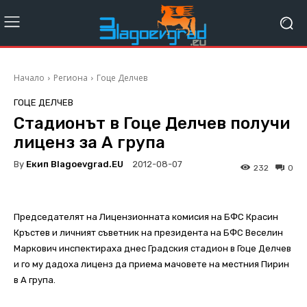
Начало
Региона
Гоце Делчев
ГОЦЕ ДЕЛЧЕВ
Стадионът в Гоце Делчев получи
лиценз за А група
By
Екип Blagoevgrad.EU
2012-08-07
232
0
Председателят на Лицензионната комисия на БФС Красин
Кръстев и личният съветник на президента на БФС Веселин
Маркович инспектираха днес Градския стадион в Гоце Делчев
и го му дадоха лиценз да приема мачовете на местния Пирин
в А група.