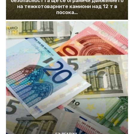
безопасността ще се ограничи движението
на тежкотоварните камиони над 12 т в
посока...