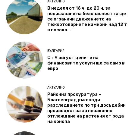
АКТУАЛНО
В неделя от 16 ч. до 20 ч. за
повишаване на безопасността ще
се ограничи движението на
тежкотоварните камиони над 12 т
в посока...
БЪЛГАРИЯ
От 9 август цените на
финансовите услуги ще са само в
евро
АКТУАЛНО
Районна прокуратура –
Благоевград ръководи
разследването по три досъдебни
производства за незаконно
отглеждане на растения от рода
на конопа