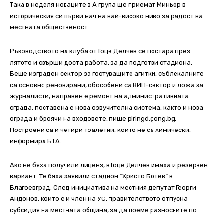
Така в неделя новаците в А група ще приемат Миньор в
историческия си първи мач на най-високо ниво за радост на
местната общественост.
Ръководството на клуба от Гоце Делчев се постара през
лятото и свърши доста работа, за да подготви стадиона.
Беше изграден сектор за гостуващите агитки, съблекалните
са основно реновирани, обособени са ВИП-сектор и ложа за
журналисти, направен е ремонт на административната
сграда, поставена е нова озвучителна система, както и нова
ограда и броячи на входовете, пише piringd.gong.bg.
Построени са и четири тоалетни, които не са химически,
информира БТА.
Ако не бяха получили лиценз, в Гоце Делчев имаха и резервен
вариант. Те бяха заявили стадион “Христо Ботев” в
Благоевград. След инициатива на местния депутат Георги
Андонов, който е и член на УС, правителството отпусна
субсидия на местната община, за да поеме разноските по