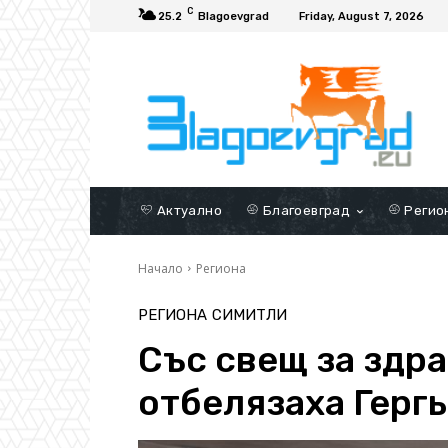
C
25.2
Blagoevgrad
Friday, August 7, 2026
Актуално
Благоевград
Регио
Начало
Региона
РЕГИОНА
СИМИТЛИ
Със свещ за здра
отбелязаха Герг