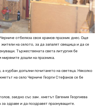
 Черниче отбеляза своя храмов празник днес. Още
 жители на селото, за да запалят свещица и да се
азнуващи. Тържествената света литургия бе
и миряните дошли на празника.
, а курбан допълни почитането на светеца. Няколко
 кметът на село Черниче Георги Стефанов се бе
лов, заедно със зам . кметът Евгения Георгиева
 за здраве и да поздравят празнуващите.