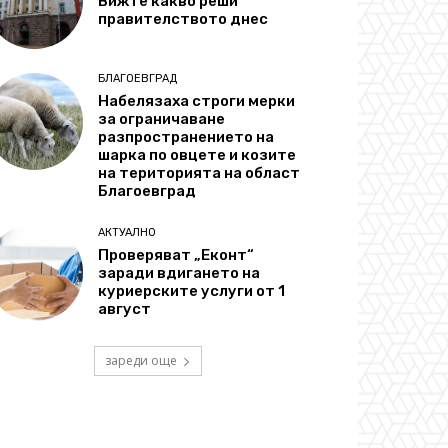
Вижте какво реши
правителството днес
БЛАГОЕВГРАД
Набелязаха строги мерки
за ограничаване
разпространението на
шарка по овцете и козите
на територията на област
Благоевград
АКТУАЛНО
Проверяват „Еконт“
заради вдигането на
куриерските услуги от 1
август
зареди още