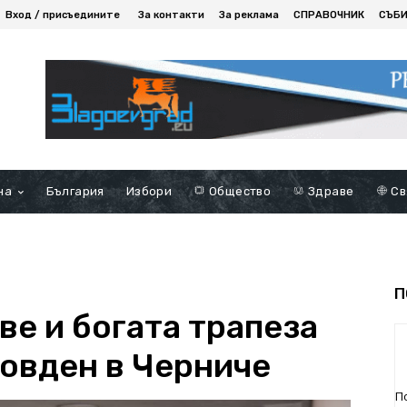
Вход / присъедините
За контакти
За реклама
СПРАВОЧНИК
СЪБ
на
България
Избори
Общество
Здраве
Св
П
ве и богата трапеза
ьовден в Черниче
П