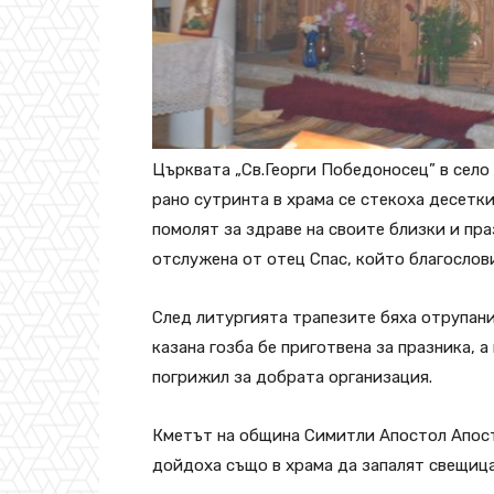
Църквата „Св.Георги Победоносец” в село
рано сутринта в храма се стекоха десетки
помолят за здраве на своите близки и пр
отслужена от отец Спас, който благослов
След литургията трапезите бяха отрупани
казана гозба бе приготвена за празника, а
погрижил за добрата организация.
Кметът на община Симитли Апостол Апосто
дойдоха също в храма да запалят свещица