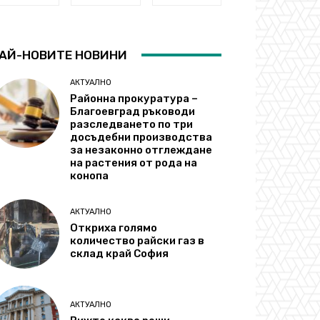
АЙ-НОВИТЕ НОВИНИ
АКТУАЛНО
Районна прокуратура –
Благоевград ръководи
разследването по три
досъдебни производства
за незаконно отглеждане
на растения от рода на
конопа
АКТУАЛНО
Откриха голямо
количество райски газ в
склад край София
АКТУАЛНО